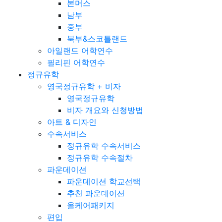
본머스
남부
중부
북부&스코틀랜드
아일랜드 어학연수
필리핀 어학연수
정규유학
영국정규유학 + 비자
영국정규유학
비자 개요와 신청방법
아트 & 디자인
수속서비스
정규유학 수속서비스
정규유학 수속절차
파운데이션
파운데이션 학교선택
추천 파운데이션
올케어패키지
편입