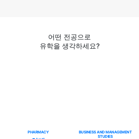
뉴캐슬대학교 해양 공학 석사 + £7,000 장학금
축하합니다!
2024.12.03
[신촌지사] 개발학 전세계 1위 서식스대학교! £5000
어떤 전공으로
장학금 수여 학생의 Food and Development 석사
유학을 생각하세요?
과정 후기
2025.01.26
킹스 컬리지 런던 석사과정 수속 후기
2024.11.28
UCA 대학교 약 790만원의 장학금 수상!
2024.10.15
[신촌지사] 공연예술의 성지 영국에서 유학을!
골드스미스 예술경영석사 진학 후기!
2024.08.10
런던 정경대 LSE의 젠더, 정책, 불평등 석사 합격 후기
PHARMACY
BUSINESS AND MANAGEMENT
STUDIES