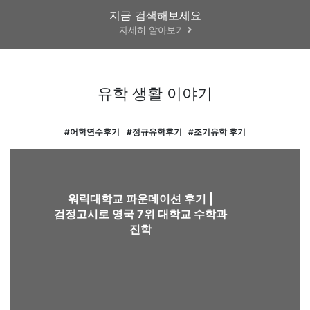
지금 검색해보세요
2026.02.13
리즈대학교 음악 경영 석사 합격 후기 |
자세히 알아보기
2026.03.06
영국 파운데이션 유학부터 대학교 졸업 후 IBM
취업까지-졸업생 후기
유학 생활 이야기
2026.01.28
#어학연수후기
#정규유학후기
#조기유학 후기
유학원을 통해서 가능한 사례: 불합격을
합격으로, 퀸메리 런던대학교 데이터 과학 석사
2026.02.26
케임브리지대학교 경영학 석사 합격 후기 |
워릭대학교 파운데이션 후기 |
Cambridge MPhil in Management 입학요건 및
검정고시로 영국 7위 대학교 수학과
인터뷰 준비
진학
2025.12.09
공무원 영국 석사 유학 : 에식스대학교 행정 석사 합격
후기+25% 장학금까지!