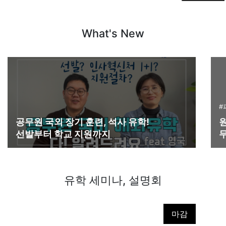
2026
What's New
학생 비자 무료 대행
프리세셔널 과정 등록
#
공무원 국외 장기 훈련, 석사 유학!
선발부터 학교 지원까지
유학 세미나, 설명회
마감