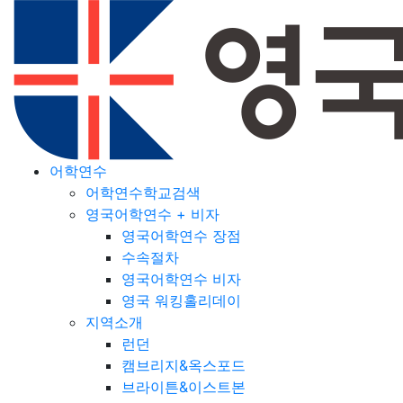
어학연수
어학연수학교검색
영국어학연수 + 비자
영국어학연수 장점
수속절차
영국어학연수 비자
영국 워킹홀리데이
지역소개
런던
캠브리지&옥스포드
브라이튼&이스트본