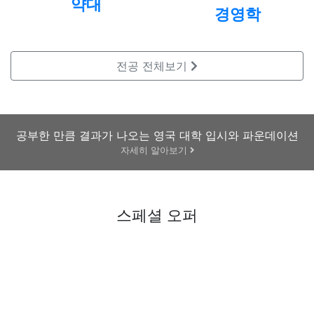
-
약대
경영학
2024.08.03
엑시터대학교 국제경영 석사과정 합격 + 약
1300만원의 장학금 수상자 수속후기!
전공
전체보기
2024.08.07
맨체스터 대학교 파운데이션 마치고 킹스 컬리지
약대로 진학하신 학생분 후기!
공부한 만큼 결과가 나오는 영국 대학 입시와 파운데이션
자세히 알아보기
2024.11.04
[신촌지사] UCL 파운데이션 UPCH 합격학생
수속후기 !
스페셜 오퍼
2024.08.07
골드스미스 Media and communication 석사 합격
후기! -
2024.08.17
셰필드 대학교 응용언어학 석사 합격 후기 -
영국유학센터 덕분에 수월하게 유학을 준비할 수