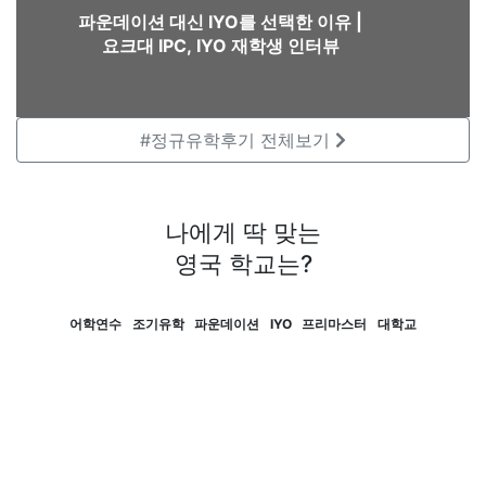
2025.09.11
파운데이션 대신 IYO를 선택한 이유 |
UCL 법학 석사 합격 후기 -함께 했기에 시행착오 없이
요크대 IPC, IYO 재학생 인터뷰
꼼꼼하고 효율적으로 준비할 수 있었어요
2025.08.23
영국 미들섹스대학교 스포츠 퍼포먼스 분석 전공 석사
#정규유학후기
전체보기
합격 후기 -
2025.06.18
영국 시티대학교 예술경영 프리마스터 솔직 후기 -
나에게 딱 맞는
“정말 각오하고 와야 해요”
영국 학교는?
2025.06.27
영국 셰필드대학교 경영학 석사 합격 + £10,000 (약
어학연수
조기유학
파운데이션
IYO
프리마스터
대학교
1850만원) 장학금 수여!
2025.06.18
영국 리즈대학교 Music Management 석사과정 50%
장학금 수여 소식 - 총 £22,000 (약 4,000만원)
2025.06.26