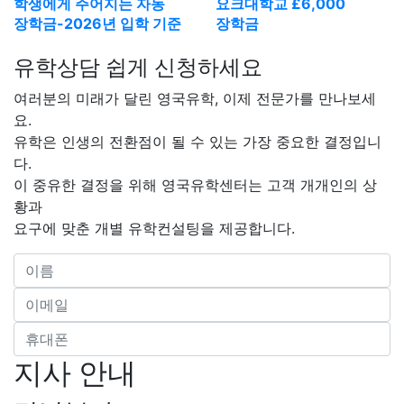
학생에게 주어지는 자동
요크대학교 £6,000
장학금-2026년 입학 기준
장학금
2024.06.24
산업통산자원부 서기관님의 요크대학교 MPA 합격
유학상담 쉽게 신청하세요
후기
여러분의 미래가 달린 영국유학, 이제 전문가를 만나보세
2024.04.12
요.
영국 런던 골드스미스 대학 석사 합격 후기
유학은 인생의 전환점이 될 수 있는 가장 중요한 결정입니
'영국유학센터의 서포트와 정보력 덕분에 입학과정이
다.
훨씬 수월하게 진행된 것 같아 감사합니다!'
이 중유한 결정을 위해 영국유학센터는 고객 개개인의 상
황과
2024.06.26
요구에 맞춘 개별 유학컨설팅을 제공합니다.
University of York, 요크대학교 공무원 석사 수속
후기
2024.02.28
킹스 컬리지 런던 예술 문화경영 석사 합격 후기 :
'차장님이 없으셨다면 에세이 쓰면서 스트레스 받고
화나서 울면서 작성했을 것 같아요'
지사 안내
2024.03.21