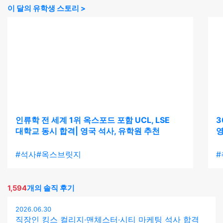
이 달의 유학생 스토리 >
인류학 전 세계 1위 옥스포드 포함 UCL, LSE
3
대학교 동시 합격| 영국 석사, 유학원 추천
영
#석사
#옥스브릿지
1,594
개의 솔직 후기
2026.06.30
직장인 킹스 컬리지·맨체스터·시티 마케팅 석사 합격