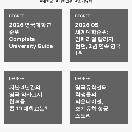
#대학교
#어학연수
#조기유학
2025.04.10
카디프대학교 해양정책·해운관리 석사 합격 및 부총장
DEGREE
DEGREE
장학금 £3,500 축하드립니다!
2026 영국대학교
2026 QS
순위
세계대학순위:
2025.02.11
Complete
임페리얼 칼리지
워릭대학교 경영학 석사 합격 및 20% 장학금 수여!
University Guide
런던, 2년 연속 영국
1위
2025.04.10
카디프대학교 해양정책·해운관리 석사 합격 및 부총장
장학금 £3,500 축하드립니다!
DEGREE
DEGREE
2025.02.23
사우스햄튼대학교 레이스카 공기역학 석사 합격 및 총
지난 4년간의
영국유학센터
£7,500 장학금 수혜를 축하드립니다!
영국 약사고시
학생들의
합격률
파운데이션,
2025.03.30
톱 10 대학교는?
조기유학 성공
엑시터 대학교 경영 분석학 석사 합격 및 £5,000
스토리
장학금 수혜를 축하드립니다!
2025.01.29