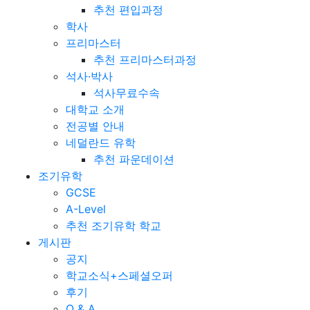
추천 편입과정
학사
프리마스터
추천 프리마스터과정
석사·박사
석사무료수속
대학교 소개
전공별 안내
네덜란드 유학
추천 파운데이션
조기유학
GCSE
A-Level
추천 조기유학 학교
게시판
공지
학교소식+스페셜오퍼
후기
Q & A