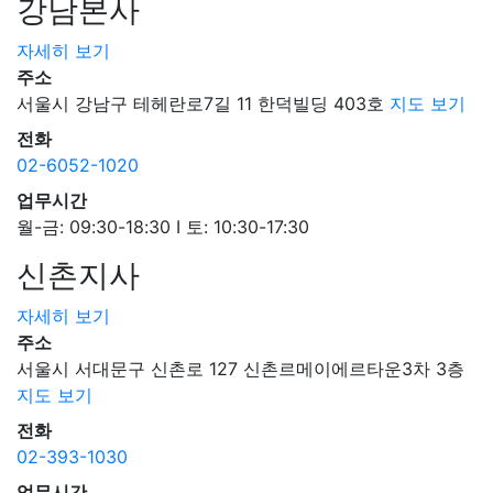
강남본사
UCL 미디어학과 파운데이션 과정 합격 후기: 서류만
준비하면 나머지는 너무 잘 도와주셔서 감사했습니다
자세히 보기
주소
2024.06.27
공무원분의 영국 요크대학교 행정 석사 MPA1+1 수속
서울시 강남구 테헤란로7길 11 한덕빌딩 403호
지도 보기
후기:
전화
02-6052-1020
2023.11.01
[신촌지사] 리버풀대학교 경영 분석과 빅 데이터
업무시간
프리마스터 수속후기: 좀 더 전문적인 기술을 가진
월-금: 09:30-18:30 I 토: 10:30-17:30
커리어를 쌓아가고 싶었어요.
신촌지사
2024.02.05
자세히 보기
킹스 컬리지 런던 국제마케팅 석사 합격 후기 : '제가
혼자 준비를 했다면 KCL에 지원 조차 못했을 거에요'
주소
서울시 서대문구 신촌로 127 신촌르메이에르타운3차 3층
2023.09.15
지도 보기
엑시터대학교 프리마스터 합격 및 영국유학센터 수속
전화
후기: ' 체계적으로 준비하고 있다는 느낌을
02-393-1030
받았습니다'
업무시간