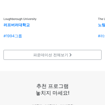
영국 맨체스터대학교 국제 경영 석사 합격 후기 -
2025.04.17
Loughborough University
The U
영국 버밍엄 대학교 경영 분석 석사 £10,000 (약
러프버러대학교
노
1850만원) 장학금 수여
2025.06.10
#1994그룹
#러
영국 조기유학 학부모님 후기:
2025.06.27
파운데이션
전체보기
영국 셰필드대학교 경영학 석사 합격 + £10,000 (약
1850만원) 장학금 수여!
2025.02.27
영국 요크대학교 예술 경영 석사 합격 및 £5,000
장학금 받은 분의 후기-
추천 프로그램
2025.05.20
놓치지 마세요!
공기업 영국 석사 연수, 영국 레딩대학교 금융 석사
합격 후기