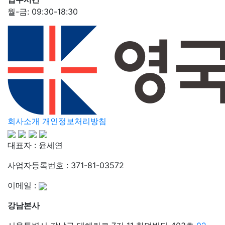
2024.03.14
월-금: 09:30-18:30
킹스 컬리지, 리즈, 에딘버러대학교 지속가능 경영
석사과정 합격 후기: 도움받아 만족스러운 CV와
SOP를 작성했습니다.
2023.11.01
[신촌지사] 리버풀대학교 경영 분석과 빅 데이터
프리마스터 수속후기: 좀 더 전문적인 기술을 가진
커리어를 쌓아가고 싶었어요.
2023.10.05
회사소개
개인정보처리방침
뉴캐슬대학교 건축학 파운데이션 합격후기 : 혼자
했더라면 어려워서 포기했을 법한 과정인데
대표자 : 윤세연
영국유학센터를 통해서 쉽게 도달할 수 있었어요.
사업자등록번호 : 371-81-03572
2023.11.29
공무원유학 엑시터대학교 행정학 석사 후기:
이메일 :
영국유학센터에서 알려주시는 대로 하면 문제
없습니다.
강남본사