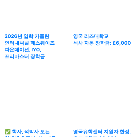
있었습니다
2024.10.15
[신촌지사] 공연예술의 성지 영국에서 유학을!
골드스미스 아트석사 진학 후기!
2026년 입학 카플란
영국 리즈대학교
인터내셔널 패스웨이즈
석사 자동 장학금: £6,000
2024.07.08
파운데이션, IYO,
맨체스터 대학교 데이터 사이언스 석사 수속후기 -
프리마스터 장학금
저에게 영국유학센터는 진통제였습니다
2024.07.13
브루넬 대학교 디자인 경영학과 합격 후기 -
2024.06.19
런던정치경제대학교 LSE 국제관계학 석사 합격 후기-
유학원에서 복잡한 지원과정을 함께 하면서 실수 없이
마무리할 수 있었습니다
2024.07.10
본머스 대학교 미디어, 커뮤니케이션 석사 과정 합격
✅ 학사, 석박사 모든
영국유학센터 지원자 한정,
후기 -