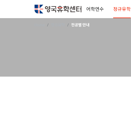
어학연수
정규유학
Home
정규유학
전공별 안내