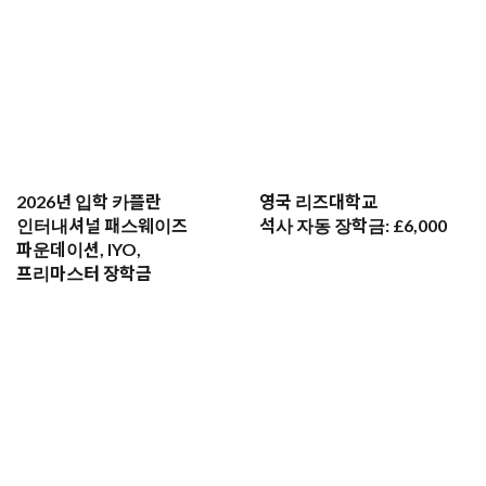
2024.08.07
골드스미스 Media and communication 석사 합격 후기! -
2024.08.17
셰필드 대학교 응용언어학 석사 합격 후기 -
영국유학센터 덕분에 수월하게 유학을 준비할 수
있었습니다
2026년 입학 카플란
영국 리즈대학교
인터내셔널 패스웨이즈
석사 자동 장학금: £6,000
2024.10.15
파운데이션, IYO,
[신촌지사] 공연예술의 성지 영국에서 유학을! 골드스미스
프리마스터 장학금
아트석사 진학 후기!
2024.07.08
맨체스터 대학교 데이터 사이언스 석사 수속후기 -
저에게 영국유학센터는 진통제였습니다
2024.07.13
브루넬 대학교 디자인 경영학과 합격 후기 -