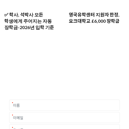
2024.06.19
런던정치경제대학교 LSE 국제관계학 석사 합격 후기-
✅ 학사, 석박사 모든
영국유학센터 지원자 한정,
유학원에서 복잡한 지원과정을 함께 하면서 실수 없이
학생에게 주어지는 자동
요크대학교 £6,000 장학금
마무리할 수 있었습니다
장학금-2026년 입학 기준
2024.07.10
본머스 대학교 미디어, 커뮤니케이션 석사 과정 합격 후기
-
유학상담 쉽게 신청하세요
2024.06.24
여러분의 미래가 달린 영국유학, 이제 전문가를 만나보세요.
산업통산자원부 서기관님의 요크대학교 MPA 합격 후기
유학은 인생의 전환점이 될 수 있는 가장 중요한 결정입니다.
이 중유한 결정을 위해 영국유학센터는 고객 개개인의 상황과
2024.04.12
요구에 맞춘 개별 유학컨설팅을 제공합니다.
영국 런던 골드스미스 대학 석사 합격 후기
'영국유학센터의 서포트와 정보력 덕분에 입학과정이 훨씬
수월하게 진행된 것 같아 감사합니다!'
2024.06.26
University of York, 요크대학교 공무원 석사 수속 후기