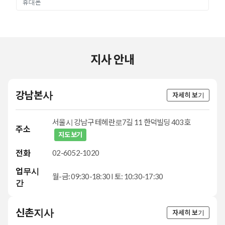
2024.02.28
킹스 컬리지 런던 예술 문화경영 석사 합격 후기 :
'차장님이 없으셨다면 에세이 쓰면서 스트레스 받고
화나서 울면서 작성했을 것 같아요'
지사 안내
2024.03.21
UCL 미디어학과 파운데이션 과정 합격 후기: 서류만
강남본사
준비하면 나머지는 너무 잘 도와주셔서 감사했습니다
자세히 보기
2024.06.27
서울시 강남구 테헤란로7길 11 한덕빌딩 403호
주소
공무원분의 영국 요크대학교 행정 석사 MPA1+1 수속
지도 보기
후기:
전화
02-6052-1020
2023.11.01
업무시
[신촌지사] 리버풀대학교 경영 분석과 빅 데이터
월-금: 09:30-18:30 I 토: 10:30-17:30
간
프리마스터 수속후기: 좀 더 전문적인 기술을 가진
커리어를 쌓아가고 싶었어요.
신촌지사
자세히 보기
2024.02.05