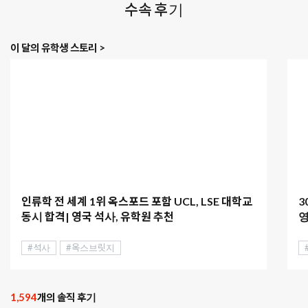
수속 후기
이 달의 유학생 스토리 >
인류학 전 세계 1위 옥스포드 포함 UCL, LSE 대학교
3
동시 합격| 영국 석사, 유학원 추천
영
#석사
#옥스브릿지
1,594
개의 솔직 후기