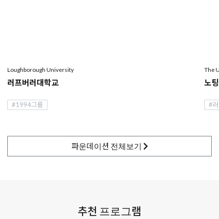
2025.06.18
영국 리즈대학교 Music Management 석사과정 50%
장학금 수여 소식 - 총 £22,000 (약 4,000만원)
2025.06.26
영국 맨체스터대학교 국제 경영 석사 합격 후기 -
Loughborough University
The U
러프버러대학교
노
2025.04.17
영국 버밍엄 대학교 경영 분석 석사 £10,000 (약 1850만원)
#1994그룹
#
장학금 수여
2025.06.10
영국 조기유학 학부모님 후기:
파운데이션
전체보기
2025.06.27
영국 셰필드대학교 경영학 석사 합격 + £10,000 (약
1850만원) 장학금 수여!
추천 프로그램
2025.02.27