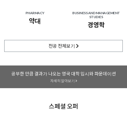
UCA 대학교 약 790만원의 장학금 수상!
PHARMACY
BUSINESS AND MANAGEMENT
STUDIES
2024.10.15
약대
[신촌지사] 공연예술의 성지 영국에서 유학을! 골드스미스
경영학
예술경영석사 진학 후기!
2024.08.10
전공
전체보기
런던 정경대 LSE의 젠더, 정책, 불평등 석사 합격 후기 -
2024.08.03
엑시터대학교 국제경영 석사과정 합격 + 약 1300만원의
공부한 만큼 결과가 나오는 영국 대학 입시와 파운데이션
장학금 수상자 수속후기!
자세히 알아보기
2024.08.07
맨체스터 대학교 파운데이션 마치고 킹스 컬리지 약대로
진학하신 학생분 후기!
스페셜 오퍼
2024.11.04
[신촌지사] UCL 파운데이션 UPCH 합격학생 수속후기 !