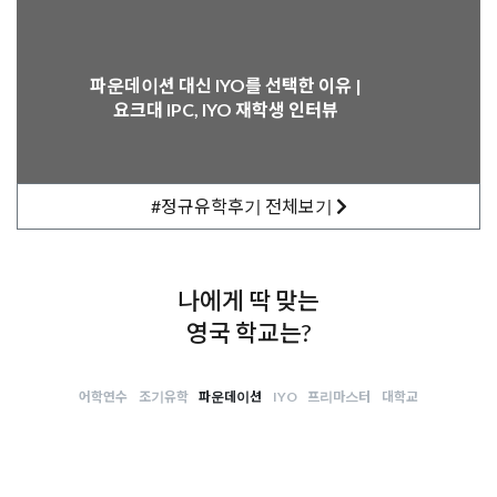
2025.12.09
공무원 영국 석사 유학 : 에식스대학교 행정 석사 합격 후기
+25% 장학금까지!
파운데이션 대신 IYO를 선택한 이유 |
요크대 IPC, IYO 재학생 인터뷰
2025.09.11
UCL 법학 석사 합격 후기 -함께 했기에 시행착오 없이
꼼꼼하고 효율적으로 준비할 수 있었어요
#정규유학후기
전체보기
2025.08.23
영국 미들섹스대학교 스포츠 퍼포먼스 분석 전공 석사 합격
후기 -
나에게 딱 맞는
2025.06.18
영국 학교는?
영국 시티대학교 예술경영 프리마스터 솔직 후기 - “정말
각오하고 와야 해요”
어학연수
조기유학
파운데이션
IYO
프리마스터
대학교
2025.06.27
영국 셰필드대학교 경영학 석사 합격 + £10,000 (약
1850만원) 장학금 수여!