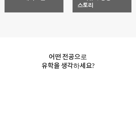
사우스햄튼대학교 레이스카 공기역학 석사 합격 및 총
스토리
£7,500 장학금 수혜를 축하드립니다!
2025.03.30
엑시터 대학교 경영 분석학 석사 합격 및 £5,000 장학금
수혜를 축하드립니다!
2025.01.29
어떤 전공으로
뉴캐슬대학교 해양 공학 석사 + £7,000 장학금
축하합니다!
유학을 생각하세요?
2024.12.03
[신촌지사] 개발학 전세계 1위 서식스대학교! £5000
장학금 수여 학생의 Food and Development 석사 과정
후기
2025.01.26
킹스 컬리지 런던 석사과정 수속 후기
2024.11.28