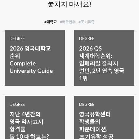
놓치지 마세요!
영국 요크대학교 예술 경영 석사 합격 및 £5,000 장학금
받은 분의 후기-
#대학교
#어학연수
#조기유학
2025.05.20
공기업 영국 석사 연수, 영국 레딩대학교 금융 석사 합격
후기
DEGREE
DEGREE
2026 영국대학교
2026 QS
2025.04.10
순위
세계대학순위:
카디프대학교 해양정책·해운관리 석사 합격 및 부총장
Complete
임페리얼 칼리지
장학금 £3,500 축하드립니다!
University Guide
런던, 2년 연속 영국
1위
2025.02.11
워릭대학교 경영학 석사 합격 및 20% 장학금 수여!
2025.04.10
DEGREE
DEGREE
카디프대학교 해양정책·해운관리 석사 합격 및 부총장
지난 4년간의
영국유학센터
장학금 £3,500 축하드립니다!
영국 약사고시
학생들의
합격률
파운데이션,
2025.02.23
톱 10 대학교는?
조기유학 성공