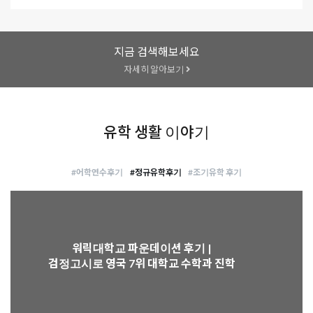
2026.06.09
중앙부처 공무원 국외훈련 영국 석사 지원 | 켄트대학교
합격 후기
지금 검색해보세요
자세히 알아보기
2026.02.13
리즈대학교 음악 경영 석사 합격 후기 |
2026.03.06
유학 생활 이야기
영국 파운데이션 유학부터 대학교 졸업 후 IBM 취업까지-
졸업생 후기
#어학연수후기
#정규유학후기
#조기유학 후기
2026.01.28
유학원을 통해서 가능한 사례: 불합격을 합격으로, 퀸메리
런던대학교 데이터 과학 석사
워릭대학교 파운데이션 후기 |
2026.02.26
검정고시로 영국 7위 대학교 수학과 진학
케임브리지대학교 경영학 석사 합격 후기 | Cambridge
MPhil in Management 입학요건 및 인터뷰 준비