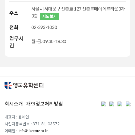
킹스 컬리지 런던 국제마케팅 석사 합격 후기 : '제가 혼자
서울시 서대문구 신촌로 127 신촌르메이에르타운3차
준비를 했다면 KCL에 지원 조차 못했을 거에요'
주소
3층
지도 보기
2023.09.15
전화
02-393-1030
엑시터대학교 프리마스터 합격 및 영국유학센터 수속
업무시
후기: ' 체계적으로 준비하고 있다는 느낌을 받았습니다'
월-금: 09:30-18:30
간
2024.03.14
킹스 컬리지, 리즈, 에딘버러대학교 지속가능 경영
석사과정 합격 후기: 도움받아 만족스러운 CV와 SOP를
작성했습니다.
2023.11.01
[신촌지사] 리버풀대학교 경영 분석과 빅 데이터
프리마스터 수속후기: 좀 더 전문적인 기술을 가진
회사소개
개인정보처리방침
커리어를 쌓아가고 싶었어요.
대표자 : 윤세연
2023.10.05
사업자등록번호 : 371-81-03572
뉴캐슬대학교 건축학 파운데이션 합격후기 : 혼자
이메일 :