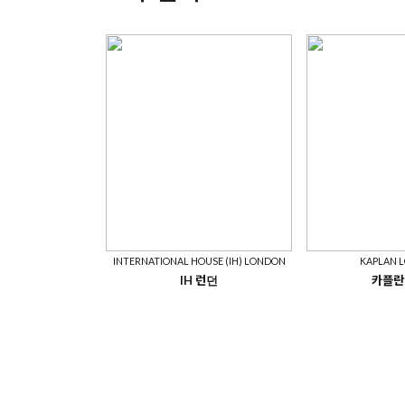
INTERNATIONAL HOUSE (IH) LONDON
KAPLAN 
IH 런던
카플란