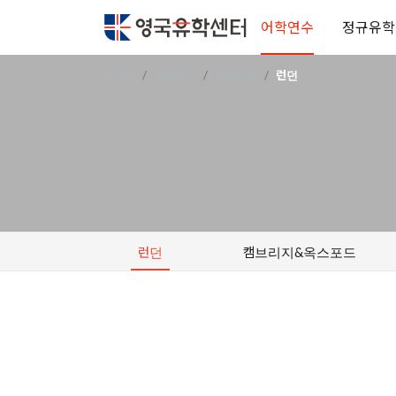
어학연수
정규유학
Home
어학연수
지역소개
런던
런던
캠브리지&옥스포드