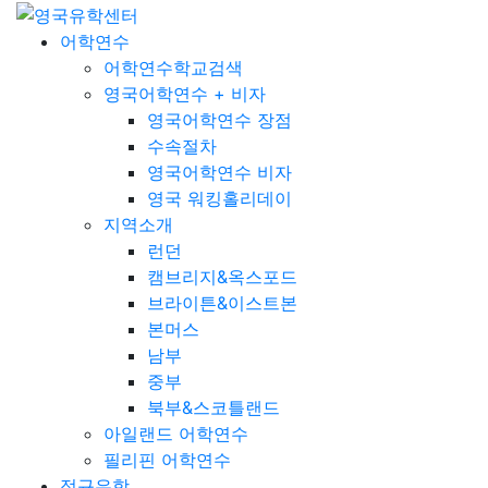
어학연수
어학연수학교검색
영국어학연수 + 비자
영국어학연수 장점
수속절차
영국어학연수 비자
영국 워킹홀리데이
지역소개
런던
캠브리지&옥스포드
브라이튼&이스트본
본머스
남부
중부
북부&스코틀랜드
아일랜드 어학연수
필리핀 어학연수
정규유학