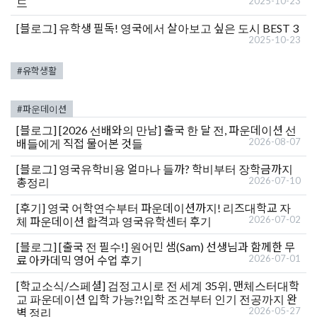
2025-10-23
드
[블로그]
유학생 필독! 영국에서 살아보고 싶은 도시 BEST 3
2025-10-23
#유학생활
#파운데이션
[블로그]
[2026 선배와의 만남] 출국 한 달 전, 파운데이션 선
2026-08-07
배들에게 직접 물어본 것들
[블로그]
영국유학비용 얼마나 들까? 학비부터 장학금까지
2026-07-10
총정리
[후기]
영국 어학연수부터 파운데이션까지! 리즈대학교 자
2026-07-02
체 파운데이션 합격과 영국유학센터 후기
[블로그]
[출국 전 필수!] 원어민 샘(Sam) 선생님과 함께한 무
2026-07-01
료 아카데믹 영어 수업 후기
[학교소식/스페셜]
검정고시로 전 세계 35위, 맨체스터대학
교 파운데이션 입학 가능?!입학 조건부터 인기 전공까지 완
2026-05-27
벽 정리