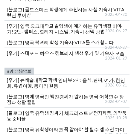
[블로그]
골드스미스 학생에게 추천하는 사설 기숙사 VITA
2025-04-20
런던 루이샴
[후기]
영국 요크대학교 졸업생이 얘기하는 유학생활 이야
2024-06-27
기! 2탄- 캠퍼스, 컬리지 시스템, 기숙사 선택 방법
[블로그]
영국 럭셔리 학생 기숙사 VITA를 소개합니다.
2024-02-27
[후기]
스태포드 하우스 캠브리지 생생 후기 및 기숙사 모습
2024-01-29
#영국생활정보
[후기]
뉴캐슬대학교 학생 인터뷰 2차: 음식, 날씨, 여가, 한인
2026-05-21
회, 유럽여행, 동아리 활동
[블로그]
명예 영국인 백진경씨가 말하는 영국 어학연수 장
2026-04-07
점과 생활 꿀팁
[블로그]
영국 유학생 짐싸기 체크리스트 ✅전자제품, 의약품
2025-10-28
등 준비물
[블로그]
영국 유학생이라면 꼭 알아야 할 필수 앱 추천 가이