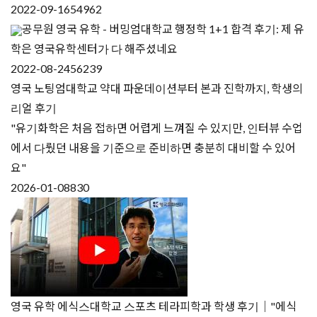
2022-09-16
54962
공무원 영국 유학 - 버밍엄대학교 행정학 1+1 합격 후기: 제 유
학은 영국유학센터가 다 해주셨네요
2022-08-24
56239
영국 노팅엄대학교 약대 파운데이션부터 본과 진학까지, 학생의
리얼 후기
"유기화학은 처음 접하면 어렵게 느껴질 수 있지만, 인터뷰 수업
에서 다뤘던 내용을 기준으로 준비하면 충분히 대비할 수 있어
요"
2026-01-08
830
영국 유학 에식스대학교 스포츠 테라피학과 학생 후기｜"에식