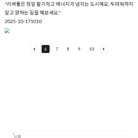
"리버풀은 정말 활기차고 에너지가 넘치는 도시예요. 두려워하지
말고 원하는 일을 해보세요."
2025-10-17
1010
6
7
8
9
10
유학상담 쉽게 신청하세요
여러분의 미래가 달린 영국유학, 이제 전문가를 만나보세요.
유학은 인생의 전환점이 될 수 있는 가장 중요한 결정입니다.
이 중유한 결정을 위해 영국유학센터는 고객 개개인의 상황과
요구에 맞춘 개별 유학컨설팅을 제공합니다.