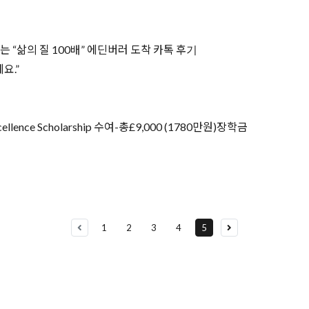
 “삶의 질 100배” 에딘버러 도착 카톡 후기
요.”
ellence Scholarship 수여-총£9,000 (1780만원)장학금
1
2
3
4
5