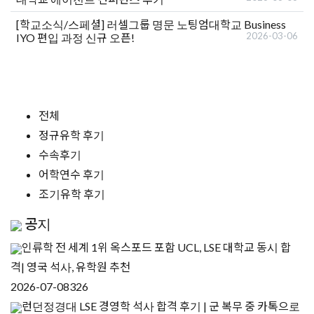
[학교소식/스페셜]
러셀그룹 명문 노팅엄대학교 Business
2026-03-06
IYO 편입 과정 신규 오픈!
전체
정규유학 후기
수속후기
어학연수 후기
조기유학 후기
공지
인류학 전 세계 1위 옥스포드 포함 UCL, LSE 대학교 동시 합
격| 영국 석사, 유학원 추천
2026-07-08
326
런던정경대 LSE 경영학 석사 합격 후기 | 군 복무 중 카톡으로