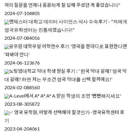
저의 질문을 언제나 꼼꼼하게 잘 답해 주셨던 게 좋았습니다"
2024-07-10
4805
맨체스터 대학교 데이터 사이언스 석사 수속후기 - "저에게
영국유학센터는 진통제였습니다!"
2024-07-08
4016
공무원 대학부설 어학연수 후기 '영국을 한마디로 표현한다면
‘와봐야 안다’
2024-06-12
3676
노팅엄대학교 약대 학생 현실 후기 : ' 한국 약대 갈래? 영국 약
대 갈래? 하면 저는 무조건 영국 약대를 선택 할꺼예요!'
2024-02-08
8560
A-Level에서 A* A* A* A 받은 학생의 조언 '뻔뻔해지세요'
2023-08-30
5872
✅ 영국 유학원, 어떻게 선택해야 할것인가 -영국유학센터 후
기
2023-04-20
4061