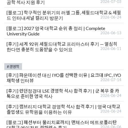
2026-07-03
공학 석사 지원 후기
[블로그]
학구적인 분위기의 러셀 그룹, 셰필드대학교 & 셰필
2026-06-24
드 인터내셔널 컬리지 방문기
[블로그]
2027 영국 대학교 순위 총 정리 | Complete
2026-06-13
University Guide
[후기]
세계 92위 셰필드대학교 프리마스터 후기 — 열심히
2026-06-11
한다면 충분히 도움받을 수 있어요
#경영학
[후기]
파운데이션 대신 IYO를 선택한 이유 | 요크대 IPC, IYO
2026-07-14
재학생 인터뷰
[후기]
런던정경대 LSE 경영학 석사 합격 후기 | 군 복무 중 카
2026-06-24
톡으로 준비한 영국 석사
[후기]
캠브리지 대학교 경영학 석사 합격 후기 | 영국 대학교
2026-06-24
졸업생도 유학원을 이용하는 이유
[블로그]
패션부터 물리치료까지| 맨체스터 메트로폴리탄
2026-06-06
대학교 에이전트 컨퍼런스 후기