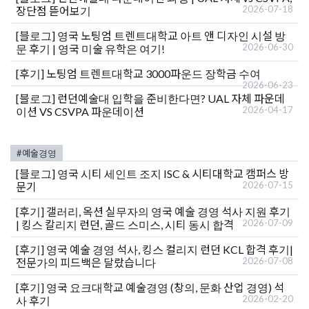
2026-07-18
장단점 뜯어보기
[블로그]
영국 노팅엄 트렌트대학교 아트 앤 디자인 시설 방
2026-06-30
문 후기 | 영국 미술 유학은 여기!
[후기]
노팅엄 트렌트대학교 3000파운드 장학금 수여
2026-06-23
[블로그]
런던예술대 입학을 준비한다면? UAL 자체 파운데
2026-04-17
이션 VS CSVPA 파운데이션
#예술경영
[블로그]
영국 시티 세인트 조지 ISC & 시티대학교 캠퍼스 방
2026-07-15
문기
[후기]
갤러리, 옥션 실무자의 영국 예술 경영 석사 지원 후기
2026-07-09
| 킹스 칼리지 런던, 골드 스미스, 시티 동시 합격
[후기]
영국 예술 경영 석사, 킹스 컬리지 런던 KCL 합격 후기|
2026-07-08
전문가의 피드백은 달랐습니다
[후기]
영국 요크대학교 예술경영 (창의, 문화 산업 경영) 석
2026-02-20
사 후기