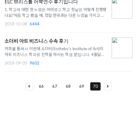
ELC 브리스톨 어학연수 후기입니다
1. 학교에 대한 첫 느낌은 어떠셨고 학교 첫날은 어떻게 진행됐
나요?처음 학교 봤을 때, 정말 한국과는 다른 느낌을 가지고 있
구나 라는 생각이 들었습니다. 영국 특유의 건물에서 공부할 수
2018-10-08
6444
있다는 생각에 너무 신났어요. 첫날에는 레벨 테스트를 보고, 오
리엔테이션, 시티 투어가 진행되었습니다. 레벨 테스트와 오리
엔테..
소더비 아트 비즈니스 수속 후기
저희를 통해서 이번에 소더비(Sotheby's Institute of Art)의
아트 비즈니스 학과로 진학을 하시는 학생 분입니다. 4월달에
유학원을 방문을 하셔서 열심히 준비를 하셨기 때문에 좋은 결
2018-09-05
9602
과가 있었던 것 같습니다. 저희의 꾸준한 독촉을 기쁘게 받아주
시고 내년으로 진학할 뻔하다가 올해 진학하셔서 너무 너무 축
하드립니..
66
67
68
69
70
유학상담 쉽게 신청하세요
여러분의 미래가 달린 영국유학, 이제 전문가를 만나보세요.