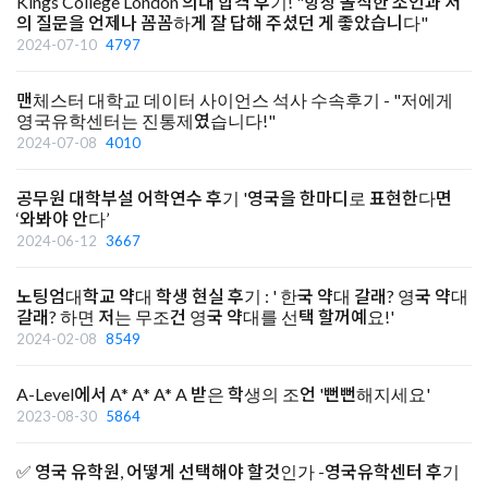
Kings College London 의대 합격 후기! "항상 솔직한 조언과 저
의 질문을 언제나 꼼꼼하게 잘 답해 주셨던 게 좋았습니다"
2024-07-10
4797
맨체스터 대학교 데이터 사이언스 석사 수속후기 - "저에게
영국유학센터는 진통제였습니다!"
2024-07-08
4010
공무원 대학부설 어학연수 후기 '영국을 한마디로 표현한다면
‘와봐야 안다’
2024-06-12
3667
노팅엄대학교 약대 학생 현실 후기 : ' 한국 약대 갈래? 영국 약대
갈래? 하면 저는 무조건 영국 약대를 선택 할꺼예요!'
2024-02-08
8549
A-Level에서 A* A* A* A 받은 학생의 조언 '뻔뻔해지세요'
2023-08-30
5864
✅ 영국 유학원, 어떻게 선택해야 할것인가 -영국유학센터 후기