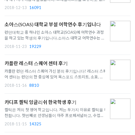
점도 좋았고요
2018-12-13
16091
소아스(SOAS) 대학교 부설 어학연수 후기입니다
런던대학교 중 하나인 소아스 대학교(SOAS)에 어학연수 과정
을 하고 있는 학생의 후기입니다.소아스 대학교 어학연수는 영
어수업 외에도 본인이 원하는 교양과목 수업을 들을 수 있다는
2018-11-23
19229
장점이 있습니다!SOAS 대학교 어학연수 과정 보기 1. 학교에
대한 첫 느낌은 어떠셨고 학교 첫날은 어떻게 진행됐나요?제가
어학연수를 ..
카플란 레스터 스퀘어 센터 후기
카플란 런던 레스터 스퀘어 가신 분의 후기입니다! 레스터 스퀘
어 센터는 런던의 한 중심에 있어 옥스포드 스트리트, 소호, 네셔
널 갤러리 등 모두 도보거리입니다.특히 이 센터는 25세 이상 특
2018-11-16
8810
화 센터로 평균 나이가 33세 인만큼 높은 직장인 연수 비율을 보
이는데요 그러면서도 한국인 평균 비율이 4.8%으로 런던임에
도 ..
카디프 켈틱 잉글리쉬 한국학생 후기
켈틱은 저의 첫 영어 학교입니다. 저는 두가지 이유로 켈틱을 추
천합니다. 첫번째로 선생님들이 아주 프로페셔널하고, 수업의
퀄리티가 아주 높습니다. 모든것이 아주 좋았어요.
2018-11-15
14325