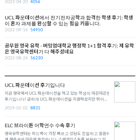
2023-04-20
4056
UCL 파운데이션에서 전기전자공학과 합격한 학생 후기: 학생
이 혼자 과제를 완성할 수 있는 힘을 키웁니다.
2022-09-16
54950
공무원 영국 유학 - 버밍엄대학교 행정학 1+1 합격 후기: 제 유학
은 영국유학센터가 다 해주셨네요
2022-08-24
56230
UCL 파운데이션 후기입니다
지금 영국에서 UCL 파운데이션을 하고 있는 학생의 따끈따끈한
후기입니다! 급하게 UCL 파운데이션을 지원하셨지만 뛰어난
영어실력과 공부실력으로 합격하셨는데요, UCL 파운데이션이
2019-01-02
8831
구체적으로 어떻게 진행되는지 궁금하신 분들께 도움이 많이 될
것 같습니다:) ​1. UCL 파운데이션 과정 입학 준비에서 어려운 점
이 있..
ELC 브라이튼 어학연수 수속 후기
영국유학센터는 피드백이 가장 빠르고 상담도 친절하고 꼼꼼하
게 해주셔서 마음에 들었습니다. 스페셜리스트를 보유하고 있는