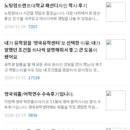
노팅엄트렌트대학교 패션디자인 학사 후기
노팅엄에서 시간을 정말로 즐겼습니다. 다른 나라에서 온 많은
좋은 친구를 사귀었고 아이디어와 경험을 나눌 수 있었습니다.
또한 런던에 원하는 패션 전시회를 편하게 가볼 수 있었습니다.
2018-11-09
7307
내가 유학원을 '영국유학센터'로 선택한 이유: 내가
말했던 조건들 하나씩 설명해줘서 좋고 큰 도움이
됐어요
유학원 발품을 팔 때 모든 곳에 온라인 상담을 먼저 했는데 꽤 많
고 까탈스러울 수도 있는 내 조건들을 꼼꼼하게 읽어줬던 곳이
이곳 하나뿐이었다. 오히려 이렇게 조건을 달아줘서 좋았다고
2018-10-31
17528
하신 게 너무 감동이었다.
영국워홀/어학연수 수속후기입니다.
이번에 영국 워킹홀리데이로 11월에 영국 들어가시는 분의 수
속후기입니다. 영국유학센터에는 워홀을 직접 경험한 직원이 있
기에 영국 생활에 대한 아주 유용한 정보! 쏙쏙 제공해 드릴 수
2018-10-19
3836
있습니다:)첫 외국 생활이신만큼 좋은 추억 많이 쌓으시길 바랍
니다! 1. 영국유학센터는 어떻게 알게 되셨고, 선택하신 이유는
무엇..