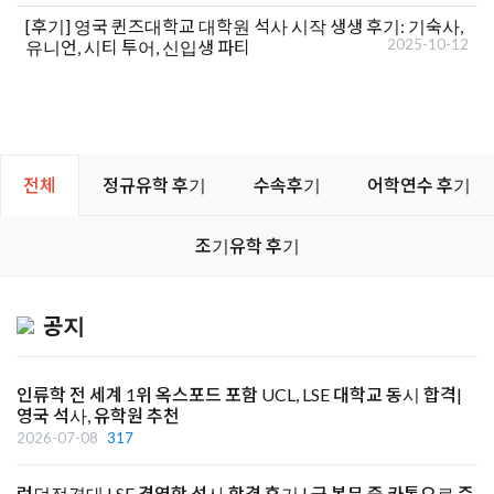
[후기]
영국 퀸즈대학교 대학원 석사 시작 생생 후기: 기숙사,
2025-10-12
유니언, 시티 투어, 신입생 파티
전체
정규유학 후기
수속후기
어학연수 후기
조기유학 후기
공지
인류학 전 세계 1위 옥스포드 포함 UCL, LSE 대학교 동시 합격|
영국 석사, 유학원 추천
2026-07-08
317
런던정경대 LSE 경영학 석사 합격 후기 | 군 복무 중 카톡으로 준