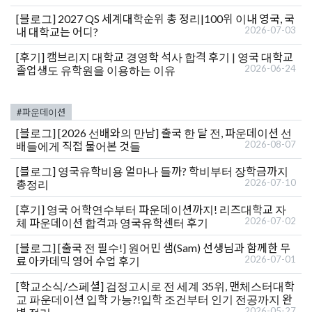
[블로그]
2027 QS 세계대학순위 총 정리|100위 이내 영국, 국
2026-07-03
내 대학교는 어디?
[후기]
캠브리지 대학교 경영학 석사 합격 후기 | 영국 대학교
2026-06-24
졸업생도 유학원을 이용하는 이유
#파운데이션
[블로그]
[2026 선배와의 만남] 출국 한 달 전, 파운데이션 선
2026-08-07
배들에게 직접 물어본 것들
[블로그]
영국유학비용 얼마나 들까? 학비부터 장학금까지
2026-07-10
총정리
[후기]
영국 어학연수부터 파운데이션까지! 리즈대학교 자
2026-07-02
체 파운데이션 합격과 영국유학센터 후기
[블로그]
[출국 전 필수!] 원어민 샘(Sam) 선생님과 함께한 무
2026-07-01
료 아카데믹 영어 수업 후기
[학교소식/스페셜]
검정고시로 전 세계 35위, 맨체스터대학
교 파운데이션 입학 가능?!입학 조건부터 인기 전공까지 완
2026-05-27