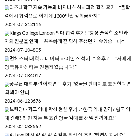
리즈대학교 지속 가능과 비지니스 석사과정 합격 후기 - "불합
격에서 합격으로, 여기에 1300만원 장학금까지"
2024-07-31
3116
Kings College London 의대 합격 후기! "항상 솔직한 조언과
저의 질문을 언제나 꼼꼼하게 잘 답해 주셨던 게 좋았습니다"
2024-07-10
4805
맨체스터 대학교 데이터 사이언스 석사 수속후기 - "저에게
영국유학센터는 진통제였습니다!"
2024-07-08
4017
공무원 대학부설 어학연수 후기 '영국을 한마디로 표현한다면
‘와봐야 안다’
2024-06-12
3676
노팅엄대학교 약대 학생 현실 후기 : ' 한국 약대 갈래? 영국 약
대 갈래? 하면 저는 무조건 영국 약대를 선택 할꺼예요!'
2024-02-08
8562
A-Level에서 A* A* A* A 받은 학생의 조언 '뻔뻔해지세요'