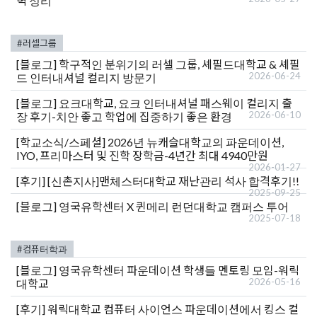
벽 정리
#러셀그룹
[블로그]
학구적인 분위기의 러셀 그룹, 셰필드대학교 & 셰필
2026-06-24
드 인터내셔널 컬리지 방문기
[블로그]
요크대학교, 요크 인터내셔널 패스웨이 컬리지 출
2026-06-10
장 후기-치안 좋고 학업에 집중하기 좋은 환경
[학교소식/스페셜]
2026년 뉴캐슬대학교의 파운데이션,
IYO, 프리마스터 및 진학 장학금-4년간 최대 4940만원
2026-01-27
[후기]
[신촌지사]맨체스터대학교 재난관리 석사 합격후기!!
2025-09-25
[블로그]
영국유학센터 X 퀸메리 런던대학교 캠퍼스 투어
2025-07-18
#컴퓨터학과
[블로그]
영국유학센터 파운데이션 학생들 멘토링 모임-워릭
2026-05-16
대학교
[후기]
워릭대학교 컴퓨터 사이언스 파운데이션에서 킹스 컬