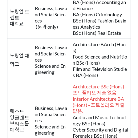
BA (Hons) Accounting an
Business, Law a
d Finance
노팅엄 트
nd Social Scien
BA (Hons) Criminology
렌트
ces
BSc (Hons) Fashion Busin
대학교
(문과 only)
ess Analytics
BSc (Hons) Real Estate
Architecture BArch (Hon
Business, Law a
s)
nd Social Scien
노팅엄 대
Food Science and Nutritio
ces
n BSc (Hons)
학교
Science and En
Film and Television Studie
gineering
s BA (Hons)
Architecture BSc (Hons) -
포트폴리오 제출 없음
Interior Architecture BA
(Hons) - 포트폴리오 제출
Business, Law a
웨스트
없음.
nd Social Scien
잉글랜드
Audio and Music Technol
ces
브리스톨
ogy BSc (Hons)
Science and En
대학교
Cyber Security and Digital
gineering
Forensics BSc (Hons)