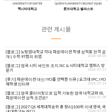
UNIVERSITY OF EXETER
QUEEN'S UNIVERSITY BELFAST (QUB)
C
엑시터대학교
퀸즈대학교 벨파스트
관련 게시물
[블로그]
노팅엄대학교 약대 파운데이션 학생 성적표 전격 공
2026-08-01
개 | 수학 97점의 위엄
[블로그]
영국 시티 세인트 조지 ISC & 시티대학교 캠퍼스 방
2026-07-15
문기
[후기]
파운데이션 대신 IYO를 선택한 이유 | 요크대 IPC, IYO
2026-07-14
재학생 인터뷰
[블로그]
영국 클리어링으로 입학 가능한 영국 대학교와 IB,
2026-07-09
파운데이션 성적 조건은?
[블로그]
2027 QS 세계대학순위 총 정리|100위 이내 영국, 국
2026-07-03
내 대학교는 어디?