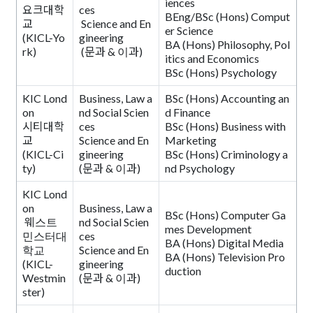
iences
요크대학
ces
BEng/BSc (Hons) Comput
교
Science and En
er Science
(KICL-Yo
gineering
BA (Hons) Philosophy, Pol
rk)
(문과 & 이과)
itics and Economics
BSc (Hons) Psychology
KIC Lond
Business, Law a
BSc (Hons) Accounting an
on
nd Social Scien
d Finance
시티대학
ces
BSc (Hons) Business with
교
Science and En
Marketing
(KICL-Ci
gineering
BSc (Hons) Criminology a
ty)
(문과 & 이과)
nd Psychology
KIC Lond
on
Business, Law a
BSc (Hons) Computer Ga
웨스트
nd Social Scien
mes Development
민스터대
ces
BA (Hons) Digital Media
학교
Science and En
BA (Hons) Television Pro
(KICL-
gineering
duction
Westmin
(문과 & 이과)
ster)