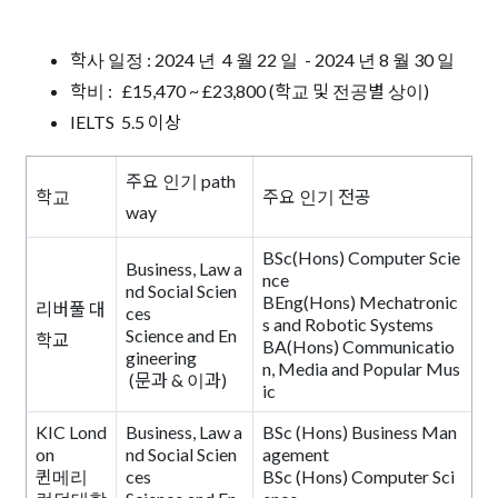
학사 일정 : 2024 년 4 월 22 일 - 2024 년 8 월 30 일
학비 : £15,470 ~ £23,800 (학교 및 전공별 상이)
IELTS 5.5 이상
주요 인기 path
학교
주요 인기 전공
way
BSc(Hons) Computer Scie
Business, Law a
nce
nd Social Scien
BEng(Hons) Mechatronic
리버풀 대
ces
s and Robotic Systems
Science and En
학교
BA(Hons) Communicatio
gineering
n, Media and Popular Mus
(문과 & 이과)
ic
KIC Lond
Business, Law a
BSc (Hons) Business Man
on
nd Social Scien
agement
퀸메리
ces
BSc (Hons) Computer Sci