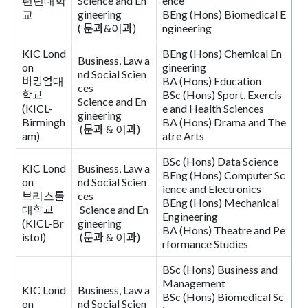
런던대학
Science and En
ence
교
gineering
BEng (Hons) Biomedical E
( 문과&이과)
ngineering
KIC Lond
BEng (Hons) Chemical En
Business, Law a
on
gineering
nd Social Scien
버밍엄대
BA (Hons) Education
ces
학교
BSc (Hons) Sport, Exercis
Science and En
(KICL-
e and Health Sciences
gineering
Birmingh
BA (Hons) Drama and The
(문과 & 이과)
am)
atre Arts
BSc (Hons) Data Science
KIC Lond
Business, Law a
BEng (Hons) Computer Sc
on
nd Social Scien
ience and Electronics
브리스톨
ces
BEng (Hons) Mechanical
대학교
Science and En
Engineering
(KICL-Br
gineering
BA (Hons) Theatre and Pe
istol)
(문과 & 이과)
rformance Studies
BSc (Hons) Business and
Management
KIC Lond
Business, Law a
BSc (Hons) Biomedical Sc
on
nd Social Scien