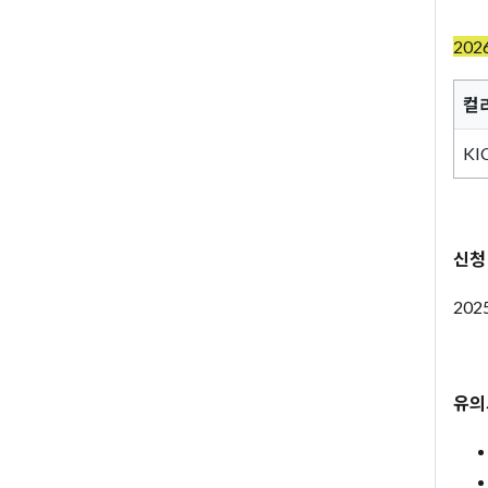
20
컬
KI
신청
202
유의