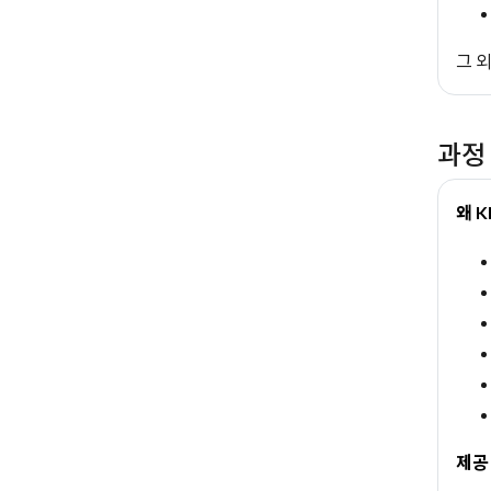
그 
과정
왜 
제공