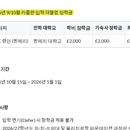
26년 9/10월 카플란 입학 더블업 장학금
리지
진학 대학교
학비 장학금
기숙사 장학금
C 런던 (퀸메리)
퀸메리 대학교
£2,000
£2,000
£
 기간
5년 10월 15일 ~ 2026년 5월 1일
사항
입학 연기(Defer) 시 장학금 적용 불가
2026/27학년도 의·치·수의대 및 물리치료학 파운데이션 과정은