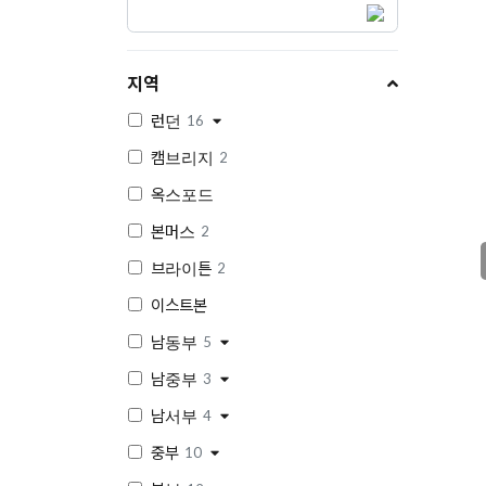
지역
런던
16
캠브리지
2
옥스포드
본머스
2
브라이튼
2
이스트본
남동부
5
남중부
3
남서부
4
중부
10