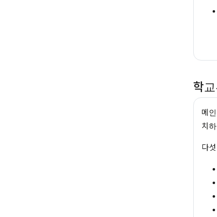
학교
메인
치하
다섯