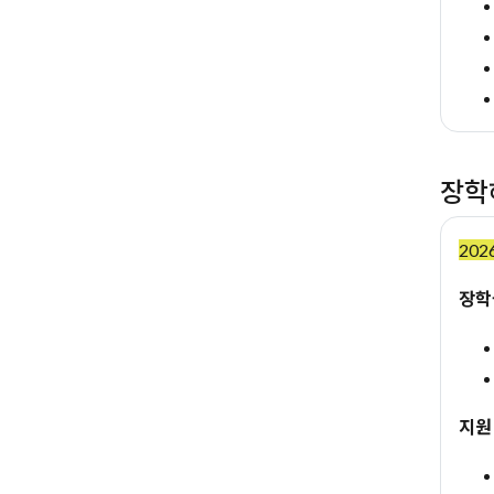
장학
202
장학
지원