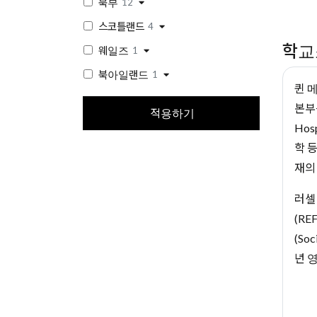
북부
12
스코틀랜드
4
학교
웨일즈
1
북아일랜드
1
퀸 메
본부
적용하기
Hos
학 
재의 
러셀
(R
(So
년 