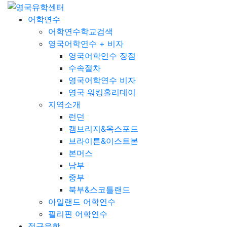
어학연수
어학연수학교검색
영국어학연수 + 비자
영국어학연수 장점
수속절차
영국어학연수 비자
영국 워킹홀리데이
지역소개
런던
캠브리지&옥스포드
브라이튼&이스트본
본머스
남부
중부
북부&스코틀랜드
아일랜드 어학연수
필리핀 어학연수
정규유학