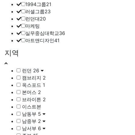
1994그룹
21
러셀그룹
23
런던대
20
마케팅
실무중심대학교
36
아트앤디자인
41
지역
런던
26
캠브리지
2
옥스포드
1
본머스
2
브라이튼
2
이스트본
남동부
5
남중부
2
남서부
6