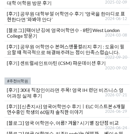
2025-02-09
대학 어학원 방문 후기
[후기]
공무원 대학부설 어학연수 후기 '영국을 한마디로 표
2024-06-12
현한다면 ‘와봐야 안다’
[블로그]
[태어난 김에 영국어학연수 - 8탄] West London
2024-03-08
College 방문기
[후기]
공무원 어학연수 본머스앤풀컬리지 후기 : 도움이 필
요할 때 적극적으로 해결해주려는 점이 만족스럽습니다.
2022-09-20
[후기]
센트럴세인트마틴 (CSM) 파운데이션 후기
2020-09-02
#추천어학원
[후기]
30대 직장인이라면 주목! 영국 IH 런던 비즈니스 영
2026-07-21
어과정 실제 후기
[후기]
[신촌지사] 영국어학연수 후기ㅣELC 이스트본 6개월
2026-06-29
연수중인 학생의 60일차 솔직한 이야기
[블로그]
영국 어학연수, 여름? 겨울? 시기별 장단점 비교
2026-06-24
[블로그]
영국 어학연수, 리즈(Leeds)는 어떨까 — 베이스워