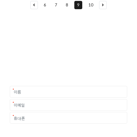
6
7
8
9
10
유학상담 쉽게 신청하세요
여러분의 미래가 달린 영국유학, 이제 전문가를 만나보세요.
유학은 인생의 전환점이 될 수 있는 가장 중요한 결정입니다.
이 중유한 결정을 위해 영국유학센터는 고객 개개인의 상황과
요구에 맞춘 개별 유학컨설팅을 제공합니다.