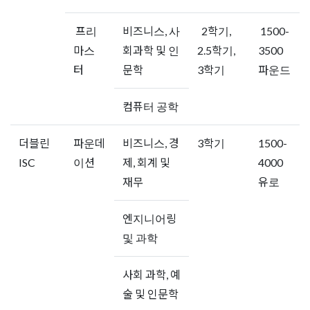
프리
비즈니스, 사
2학기,
1500-
마스
회과학 및 인
2.5학기,
3500
터
문학
3학기
파운드
컴퓨터 공학
더블린
파운데
비즈니스, 경
3학기
1500-
ISC
이션
제, 회계 및
4000
재무
유로
엔지니어링
및 과학
사회 과학, 예
술 및 인문학