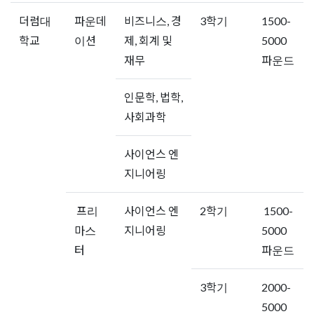
더럼대
파운데
비즈니스, 경
3학기
1500-
학교
이션
제, 회계 및
5000
재무
파운드
인문학, 법학,
사회과학
사이언스 엔
지니어링
프리
사이언스 엔
2학기
1500-
마스
지니어링
5000
터
파운드
3학기
2000-
5000