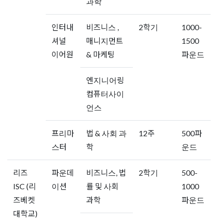
과학
인터내
비즈니스 ,
2학기
1000-
셔널
매니지먼트
1500
이어원
& 마케팅
파운드
엔지니어링
컴퓨터사이
언스
프리마
법 & 사회 과
12주
500파
스터
학
운드
리즈
파운데
비즈니스, 법
2학기
500-
ISC (리
이션
률 및 사회
1000
즈베켓
과학
파운드
대학교)