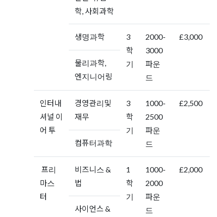
학, 사회과학
생명과학
3
2000-
£3,000
학
3000
물리과학,
기
파운
엔지니어링
드
인터내
경영관리및
3
1000-
£2,500
셔널 이
재무
학
2500
어 투
기
파운
컴퓨터과학
드
프리
비즈니스 &
1
1000-
£2,000
마스
법
학
2000
터
기
파운
사이언스 &
드