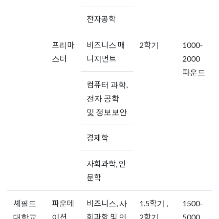
전자공학
프리마
비즈니스 매
2학기
1000-
스터
니지먼트
2000
파운드
컴퓨터 과학,
전자 공학
및 정보보안
경제학
사회과학, 인
문학
셰필드
파운데
비즈니스, 사
1.5학기 ,
1500-
대학교
이션
회과학 및 인
2학기
5000