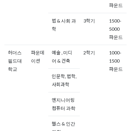
파운드
법 & 사회 과
3학기
1500-
학
5000
파운드
허더스
파운데
예술 , 미디
2학기
1000-
필드대
이션
어 & 건축
1500
학교
파운드
인문학, 법학,
사회과학
엔지니어링
컴퓨터 과학
헬스 & 인간