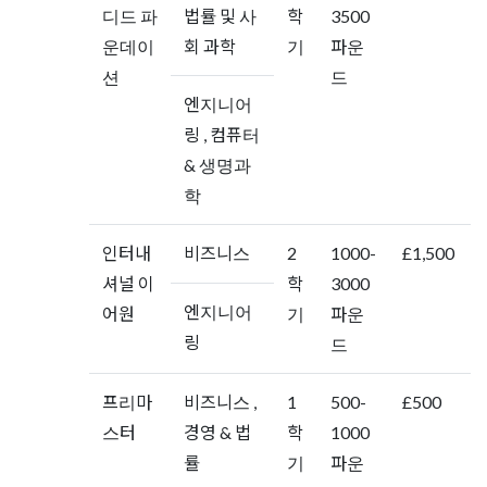
디드 파
법률 및 사
학
3500
운데이
회 과학
기
파운
션
드
엔지니어
링 , 컴퓨터
& 생명과
학
인터내
비즈니스
2
1000-
£1,500
셔널 이
학
3000
엔지니어
어원
기
파운
링
드
프리마
비즈니스 ,
1
500-
£500
스터
경영 & 법
학
1000
률
기
파운