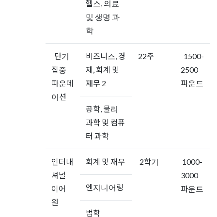
헬스, 의료
및 생명 과
학
단기
비즈니스, 경
22주
1500-
집중
제, 회계 및
2500
파운데
재무 2
파운드
이션
공학, 물리
과학 및 컴퓨
터 과학
인터내
회계 및 재무
2학기
1000-
셔널
3000
엔지니어링
이어
파운드
원
법학