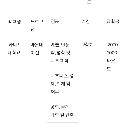
드
학교명
프로그
전공
기간
장학금
램
카디프
파운데
예술, 인문
2학기
2000-
대학교
이션
학, 법학 및
3000
사회과학
파운
드
비즈니스, 경
제, 회계 및
재무
공학, 물리
과학 및 건축