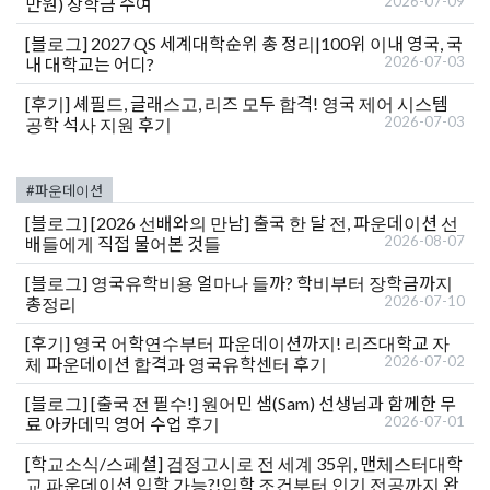
2026-07-09
만원) 장학금 수여
[블로그]
2027 QS 세계대학순위 총 정리|100위 이내 영국, 국
2026-07-03
내 대학교는 어디?
[후기]
셰필드, 글래스고, 리즈 모두 합격! 영국 제어 시스템
2026-07-03
공학 석사 지원 후기
#파운데이션
[블로그]
[2026 선배와의 만남] 출국 한 달 전, 파운데이션 선
2026-08-07
배들에게 직접 물어본 것들
[블로그]
영국유학비용 얼마나 들까? 학비부터 장학금까지
2026-07-10
총정리
[후기]
영국 어학연수부터 파운데이션까지! 리즈대학교 자
2026-07-02
체 파운데이션 합격과 영국유학센터 후기
[블로그]
[출국 전 필수!] 원어민 샘(Sam) 선생님과 함께한 무
2026-07-01
료 아카데믹 영어 수업 후기
[학교소식/스페셜]
검정고시로 전 세계 35위, 맨체스터대학
교 파운데이션 입학 가능?!입학 조건부터 인기 전공까지 완