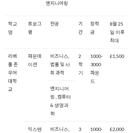
엔지니어링
학교
프로그
전공
기
장학
8월 25
명
램
간
금
일 이후
최대
리버
파운데
비즈니스,
2
1000-
£1,500
풀 존
이션
법률 및 사
학
3000
무어
회 과학
기
파운
대학
드
엔지니어
교
링 , 컴퓨터
& 생명과
학
익스텐
비즈니스,
3
1000-
£2,000