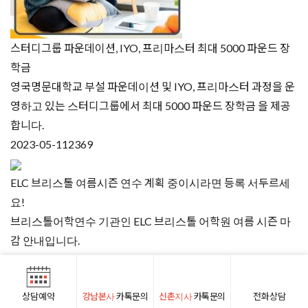
스터디그룹 파운데이션, IYO, 프리마스터 최대 5000 파운드 장
학금
영국명문대학교 부설 파운데이션 및 IYO, 프리마스터 과정을 운
영하고 있는 스터디그룹에서 최대 5000 파운드 장학금 을 제공
합니다.
2023-05-11
2369
ELC 브리스톨 여름시즌 연수 계획 중이시라면 등록 서두르세
요!
브리스톨어학연수 기관인 ELC 브리스톨 어학원 여름 시즌 마
감 안내입니다.
2023-05-10
1897
상담예약
강남본사
카톡문의
신촌지사
카톡문의
전화상담
런던 윔블던 스쿨 오브 잉글리시 (WSE) 어학원 7-8월 숙소입실