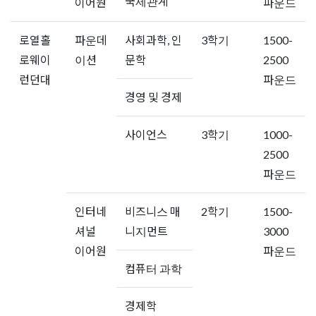
국제관계
이어원
파운드
로열홀
파운데
사회과학, 인
3학기
1500-
로웨이
이션
문학
2500
런던대
파운드
경영 및 경제
사이언스
3학기
1000-
2500
파운드
인터네
비즈니스 매
2학기
1500-
셔널
니지먼트
3000
이어원
파운드
컴퓨터 과학
경제학