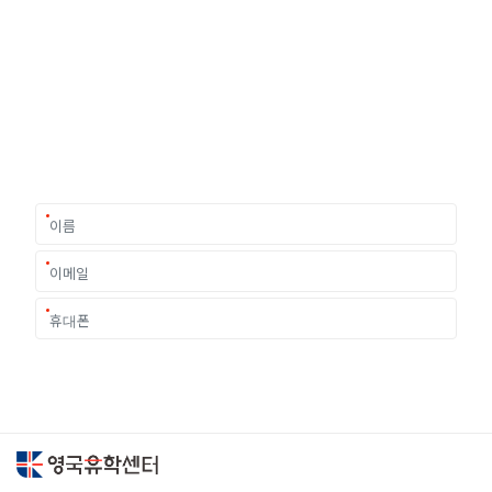
유학상담 쉽게 신청하세요
여러분의 미래가 달린 영국유학, 이제 전문가를 만나보세요.
유학은 인생의 전환점이 될 수 있는 가장 중요한 결정입니다.
이 중유한 결정을 위해 영국유학센터는 고객 개개인의 상황과
요구에 맞춘 개별 유학컨설팅을 제공합니다.