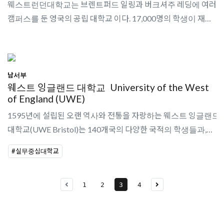
웨스트런던대학교는 브렌트퍼드 일링과 버크셔주 레딩에 여러
캠퍼스를 둔 영국의 공립 대학교 이다. 17,000명의 학생이 재학
중이며, 국제학생 비율은 20% 이다.학생경험부문 올해의 대학,
교육수준분부문 올해의 대..
남서부
웨스트 잉글랜드 대학교
University of the West
of England (UWE)
1595년에 설립된 오랜 역사와 전통을 자랑하는 웨스트 잉글랜드
대학교(UWE Bristol)는 140개국의 다양한 국적의 학생들과,
30,000명 이상의 학생들이 재학 중이다.Teaching Excellence
#실무중심대학교
Framework에서 Excellent외국..
1
2
3
4