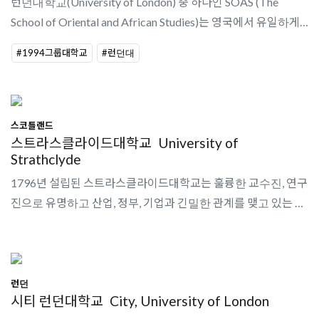
런던대학교(University of London) 중 하나인 SOAS (The
School of Oriental and African Studies)는 영국에서 유일하게
아시아학, 아프리카학, 중동학이 특성화된 대학으로, 이 분야에서
#1994그룹대학교
#런던대
현재 세계 최대의 연구교육..
스코틀랜드
스트라스클라이드대학교
University of
Strathclyde
1796년 설립된 스트라스클라이드대학교는 훌륭한 교수진, 연구
진으로 유명하고 산업, 정부, 기업과 긴밀한 관계를 맺고 있는 것
으로 잘 알려져 있다. 스코틀랜드 제2의 도시 글래스고에 위치하
며, 최근 연구실적평가..
런던
시티 런던대학교
City, University of London