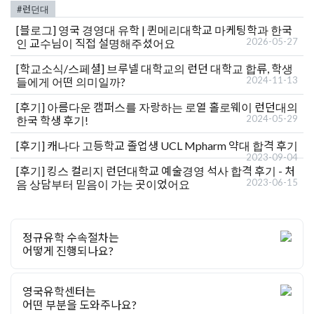
#런던대
[블로그]
영국 경영대 유학 | 퀸메리대학교 마케팅학과 한국
2026-05-27
인 교수님이 직접 설명해주셨어요
[학교소식/스페셜]
브루넬 대학교의 런던 대학교 합류, 학생
2024-11-13
들에게 어떤 의미일까?
[후기]
아름다운 캠퍼스를 자랑하는 로열 홀로웨이 런던대의
2024-05-29
한국 학생 후기!
[후기]
캐나다 고등학교 졸업생 UCL Mpharm 약대 합격 후기
2023-09-04
[후기]
킹스 컬리지 런던대학교 예술경영 석사 합격 후기 - 처
2023-06-15
음 상담부터 믿음이 가는 곳이었어요
정규유학 수속절차는
어떻게 진행되나요?
영국유학센터는
어떤 부분을 도와주나요?