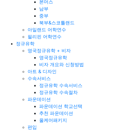
본머스
남부
중부
북부&스코틀랜드
아일랜드 어학연수
필리핀 어학연수
정규유학
영국정규유학 + 비자
영국정규유학
비자 개요와 신청방법
아트 & 디자인
수속서비스
정규유학 수속서비스
정규유학 수속절차
파운데이션
파운데이션 학교선택
추천 파운데이션
올케어패키지
편입