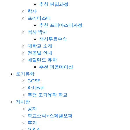
추천 편입과정
학사
프리마스터
추천 프리마스터과정
석사·박사
석사무료수속
대학교 소개
전공별 안내
네덜란드 유학
추천 파운데이션
조기유학
GCSE
A-Level
추천 조기유학 학교
게시판
공지
학교소식+스페셜오퍼
후기
Q & A