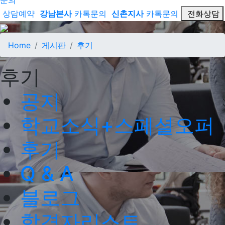
문의
상담예약
강남본사
카톡문의
신촌지사
카톡문의
전화상담
Home
게시판
후기
후기
공지
학교소식+스페셜오퍼
후기
Q & A
블로그
합격자리스트