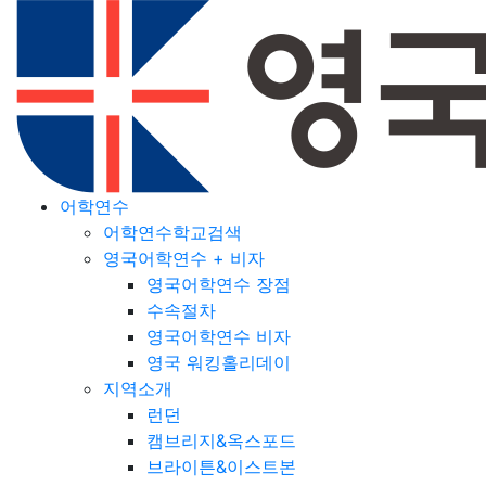
어학연수
어학연수학교검색
영국어학연수 + 비자
영국어학연수 장점
수속절차
영국어학연수 비자
영국 워킹홀리데이
지역소개
런던
캠브리지&옥스포드
브라이튼&이스트본