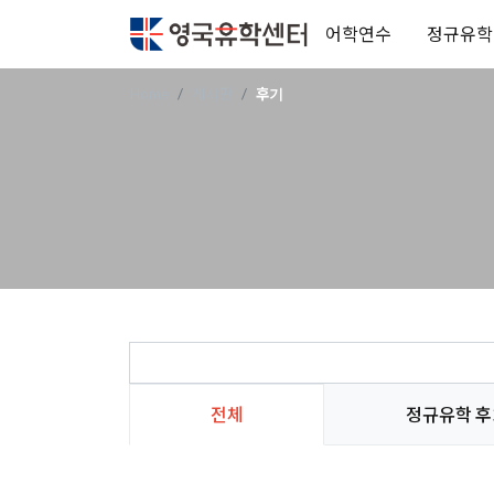
어학연수
정규유학
Home
게시판
후기
전체
정규유학 