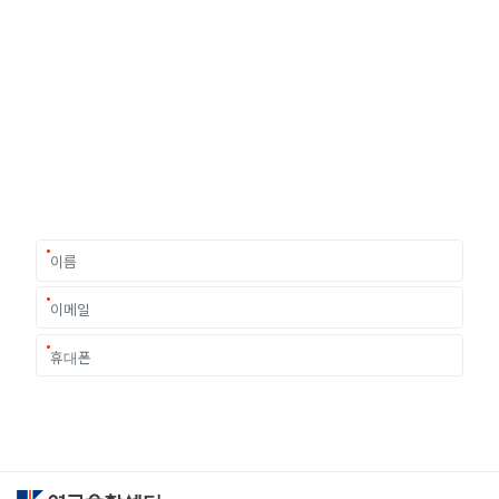
유학상담 쉽게 신청하세요
여러분의 미래가 달린 영국유학, 이제 전문가를 만나보세요.
유학은 인생의 전환점이 될 수 있는 가장 중요한 결정입니다.
이 중유한 결정을 위해 영국유학센터는 고객 개개인의 상황과
요구에 맞춘 개별 유학컨설팅을 제공합니다.