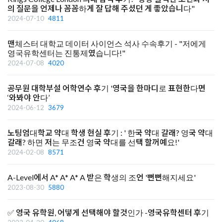
의 질문을 언제나 꼼꼼하게 잘 답해 주셨던 게 좋았습니다"
2024-07-10
4811
맨체스터 대학교 데이터 사이언스 석사 수속후기 - "저에게
영국유학센터는 진통제였습니다!"
2024-07-08
4020
공무원 대학부설 어학연수 후기 '영국을 한마디로 표현한다면
‘와봐야 안다’
2024-06-12
3679
노팅엄대학교 약대 학생 현실 후기 : ' 한국 약대 갈래? 영국 약대
갈래? 하면 저는 무조건 영국 약대를 선택 할꺼예요!'
2024-02-08
8571
A-Level에서 A* A* A* A 받은 학생의 조언 '뻔뻔해지세요'
2023-08-30
5880
✅ 영국 유학원, 어떻게 선택해야 할것인가 -영국유학센터 후기