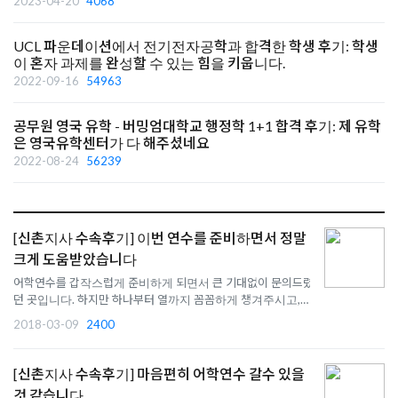
2023-04-20
4068
UCL 파운데이션에서 전기전자공학과 합격한 학생 후기: 학생
이 혼자 과제를 완성할 수 있는 힘을 키웁니다.
2022-09-16
54963
공무원 영국 유학 - 버밍엄대학교 행정학 1+1 합격 후기: 제 유학
은 영국유학센터가 다 해주셨네요
2022-08-24
56239
[신촌지사 수속후기] 이번 연수를 준비하면서 정말
크게 도움받았습니다
어학연수를 갑작스럽게 준비하게 되면서 큰 기대없이 문의드렸
던 곳입니다. 하지만 하나부터 열까지 꼼꼼하게 챙겨주시고, 알
아봐주셔서 선택하길 잘했다는 생각이 듭니다. 이번 연수를 준
2018-03-09
2400
비하면서 정말 크게 도움받았습니다. 직원분들께 감사인사 드립
니다. 영국으로 공부하러 갈 준비를 하시는 분들이 계시다면 영
국유학..
[신촌지사 수속후기] 마음편히 어학연수 갈수 있을
것 같습니다