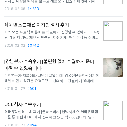
니시던 직장을 퇴사를 앞두고 새로운 도전을 위해 영국 어학연
수를 가셨던 분입니다.출국시기가 1달밖에 안남은 상태에서 급
2018-02-08
14233
하게 비자까지 했음에도 불구하고 아무 문제없이 잘 진학하셨습
니다^^현재 연수중인 Eurocentres Eltham는 런던 외곽 주거
지역에 위치한..
레이번스본 패션 디자인 석사 후기
거의 모든 프로젝트 준비를 학교에서 진행할 수 있어요. 3D프린
팅, 레이저 커팅, 패브릭 프린팅, 자수 기계, 특수 미싱 등 장비가
완비되어 있어 필요한 게 있으면 학교에 문의하면 가능합니다
2018-02-02
10742
[강남본사 수속후기] 불편함 없이 수월하게 준비
마칠 수 있었습니다
어학연수가 처음이라 고민이 많았는데, 영국전문유학원이기에
메일로 먼저 상담을 요청드렸고 신속하고 친절하게 응대해 주셔
서 신뢰가 가는 유학원인 듯 하여 선택하게 되었습니다. 현재 비
2018-01-29
3501
자신청까지 완료한 상태인데 순서대로 필요한 서류 빠짐없이 챙
겨주셔서 불편함 없이 수월하게 준비 마칠 수 있었습니다. 담당
자분..
UCL 석사 수속후기
영국유학센터 수속 후기 [블룸스버리] 안녕하세요. 영국유학센
터를 통해 현재 UCL에서 공부하고 있는 석사생입니다. 영국유
학센터를 통해 얻은 자료들과 도움들이 많아 후기를 작성하게
2018-01-22
6094