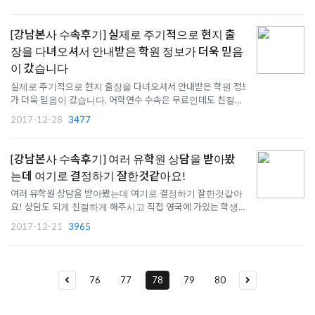
되었습니다. 처음 유학을 결정하게 되었을 때부터 마지막 비행
기를 타기 전까지 모든 수속과정에서 영국유학센터의 빠르고 친
절한 도움..
[강남본사 수속후기] 실제로 주기적으로 현지 출
장을 다녀오셔서 안내받은 학원 정보가 더욱 믿음
이 갔습니다
실제로 주기적으로 현지 출장을 다녀오셔서 안내받은 학원 정보
가 더욱 믿음이 갔습니다. 어학연수 수속은 무료인데도 친절하
게 하나씩 알려주셨고, 준비할 서류가 많았는데 번역, 보험 들 자
2017-12-28
3477
세한 매뉴얼을 주시고 카톡으로 실시간으로 도와주셔서 바쁜 학
기중에도 수월하게 준비 할 수 있었습니다! 유학을 영국으로 생
각하..
[강남본사 수속후기] 여러 유학원 상담을 받아봤
는데 여기로 결정하기 잘한것같아요!
여러 유학원 상담을 받아봤는데 여기로 결정하기 잘한것같아
요! 상담도 되게 친절하게 해주시고 직접 영국에 가있는 학생들
도 만나보시고 얘기해주시는것도 다 하나하나 자세히 알려주셔
2017-12-21
3965
서 진행할때 되게 편했어요. 특히 비자신청 준비할때 필요한 서
류들도 하나하나 챙겨봐주시고 제가 모르는것 하나하나 알려주
셔서 부담..
76
77
78
79
80