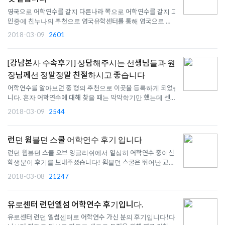
영국으로 어학연수를 갈지 다른나라 쪽으로 어학연수를 갈지 고
민중에 친누나의 추천으로 영국유학센터를 통해 영국으로 어학
연수를 준비하게 되었는데 정말 하나하나 자세히 설명해주시고
2018-03-09
2601
많은 정보들을 주셔서 마음편히 어학연수 갈수 있을 것 같습니
다 혹시 영국으로 어학연수를 생각하고 있으시다면 영국유학센
터를 추..
[강남본사 수속후기] 상담해주시는 선생님들과 원
장님께선 정말정말 친절하시고 좋습니다
어학연수를 알아보던 중 형의 추천으로 이곳을 등록하게 되었습
니다. 혼자 어학연수에 대해 찾을 때는 막막학기만 했는데 센터
에 다녀오고 나니 맘도 너무 편해지고 어떻게 갔다와야 할지 구
2018-03-09
2544
체적으로 정할 수 있었습니다. 상담해주시는 선생님들과 원장님
께선 정말정말 친절하시고 좋습니다!! 그리고 궁금한 점이나 계
획을 ..
런던 윔블던 스쿨 어학연수 후기 입니다
런던 윔블던 스쿨 오브 잉글리쉬에서 열심히 어학연수 중이신
학생분이 후기를 보내주셨습니다! 윔블던 스쿨은 뛰어난 교육
퀄리티, 다양한 소셜 액티비티 그리고 아이엘츠/캠브리지 시험
2018-03-08
21247
센터인 부분이 유명하죠. 영국문화원 어학원 감사 결과 영국 전
체 어학원 랭킹에서 1위를 했을만큼 우수한 학교라 학생분들께
인기가 ..
유로센터 런던엘섬 어학연수 후기입니다.
유로센터 런던 엘썸센터로 어학연수 가신 분의 후기입니다!다