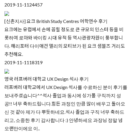
2019-11-11
24457
[신촌지사] 요크 British Study Centres 어학연수 후기
요크에는 유럽에서 손에 꼽힐 정도로 큰 규모의 민스터 등을 비
롯하여 로마와 바이킹 시대 유적 등 역사관광자원이 풍부합니
다. 해리포터 다이애건 앨리의 모티브가 된 요크 샘블즈 거리도
추천해요.
2019-11-11
18319
영국 러프버러 대학교 UX Design 석사 후기
러프버러 대학교에서 UX Design 석사를 수료하신 분이 후기를
보내주셨습니다^^석사 졸업과 동시에 싱가폴 구직까지 성
공!! 너무 축하드립니다.힘든 과정인 만큼 많이 배우고 돌아오
신 것 같아 제가 다 뿌듯하네요.석사 졸업과 구직 너무 축하드
리고, 소중한 후기 감사합니다 :) 안녕하세요 과장님 정말 넘
오랜만이에요 이..