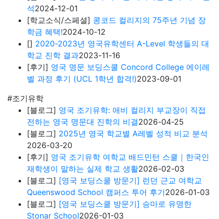
석
2024-12-01
[학교소식/스페셜]
콩코드 컬리지의 75주년 기념 장
학금 혜택!
2024-10-12
[]
2020-2023년 영국유학센터 A-Level 학생들의 대
학교 진학 결과
2023-11-16
[후기]
영국 명문 보딩스쿨 Concord College 에이레
벨 과정 후기 (UCL 1학년 합격!)
2023-09-01
#조기유학
[블로그]
영국 조기유학: 애비 컬리지 부교장이 직접
전하는 영국 명문대 진학의 비결
2026-04-25
[블로그]
2025년 영국 학교별 A레벨 성적 비교 분석
2026-03-20
[후기]
영국 조기유학 여학교 배드민턴 스쿨｜한국인
재학생이 말하는 실제 학교 생활
2026-02-03
[블로그]
[영국 보딩스쿨 방문기] 런던 근교 여학교
Queenswood School 캠퍼스 투어 후기
2026-01-03
[블로그]
[영국 보딩스쿨 방문기] 승마로 유명한
Stonar School
2026-01-03