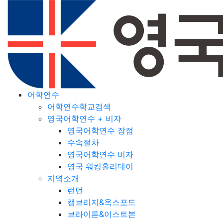
어학연수
어학연수학교검색
영국어학연수 + 비자
영국어학연수 장점
수속절차
영국어학연수 비자
영국 워킹홀리데이
지역소개
런던
캠브리지&옥스포드
브라이튼&이스트본