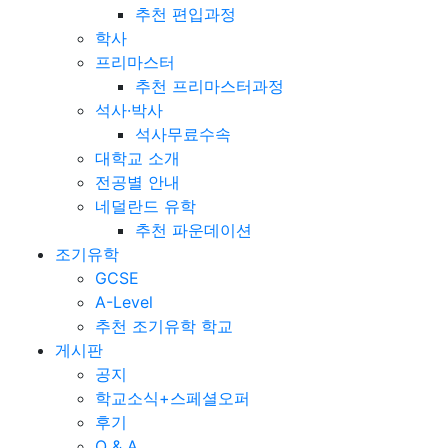
추천 편입과정
학사
프리마스터
추천 프리마스터과정
석사·박사
석사무료수속
대학교 소개
전공별 안내
네덜란드 유학
추천 파운데이션
조기유학
GCSE
A-Level
추천 조기유학 학교
게시판
공지
학교소식+스페셜오퍼
후기
Q & A