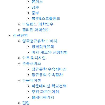
본머스
남부
중부
북부&스코틀랜드
아일랜드 어학연수
필리핀 어학연수
정규유학
영국정규유학 + 비자
영국정규유학
비자 개요와 신청방법
아트 & 디자인
수속서비스
정규유학 수속서비스
정규유학 수속절차
파운데이션
파운데이션 학교선택
추천 파운데이션
올케어패키지
편입