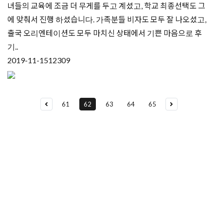
녀들의 교육에 조금 더 무게를 두고 계셨고, 학교 최종선택도 그
에 맞춰서 진행 하셨습니다. 가족분들 비자도 모두 잘 나오셨고,
출국 오리엔테이션도 모두 마치신 상태에서 기쁜 마음으로 후
기..
2019-11-15
12309
61
62
63
64
65
유학상담 쉽게 신청하세요
여러분의 미래가 달린 영국유학, 이제 전문가를 만나보세요.
유학은 인생의 전환점이 될 수 있는 가장 중요한 결정입니다.
이 중유한 결정을 위해 영국유학센터는 고객 개개인의 상황과
요구에 맞춘 개별 유학컨설팅을 제공합니다.