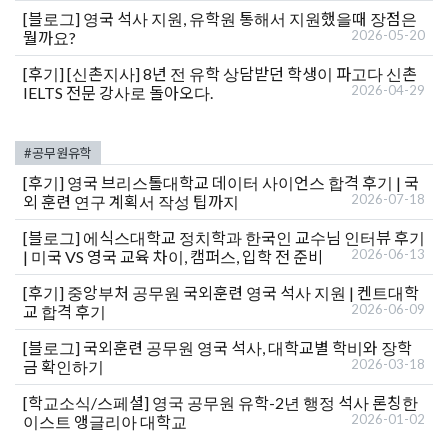
[블로그]
영국 석사 지원, 유학원 통해서 지원했을때 장점은
2026-05-20
뭘까요?
[후기]
[신촌지사] 8년 전 유학 상담받던 학생이 파고다 신촌
2026-04-29
IELTS 전문 강사로 돌아오다.
#공무원유학
[후기]
영국 브리스톨대학교 데이터 사이언스 합격 후기 | 국
2026-07-18
외 훈련 연구 계획서 작성 팁까지
[블로그]
에식스대학교 정치학과 한국인 교수님 인터뷰 후기
2026-06-13
| 미국 VS 영국 교육 차이, 캠퍼스, 입학 전 준비
[후기]
중앙부처 공무원 국외훈련 영국 석사 지원 | 켄트대학
2026-06-09
교 합격 후기
[블로그]
국외훈련 공무원 영국 석사, 대학교별 학비와 장학
2026-03-18
금 확인하기
[학교소식/스페셜]
영국 공무원 유학-2년 행정 석사 론칭한
2026-01-02
이스트 앵글리아 대학교