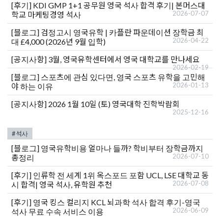
[후기]
KDI GMP 1+1 공무원 영국 석사 합격 후기| 본머스대
2026-07-07
학교 마케팅경영 석사
[블로그]
검정고시 영국유학 | 카플란 파운데이션 장학금 최
2026-04-22
대 £4,000 (2026년 9월 입학)
[공지사항]
3월, 영국유학센터에서 영국 대학교를 만나세요
2026-02-19
[블로그]
스포츠에 관심 있다면, 영국 스포츠 유학을 고민해
2026-01-13
야 하는 이유
[공지사항]
2026 1월 10일 (토) 영국대학 진학박람회
2025-12-16
#석사
[블로그]
영국유학비용 얼마나 들까? 학비부터 장학금까지
2026-07-10
총정리
[후기]
인류학 전 세계 1위 옥스포드 포함 UCL, LSE 대학교 동
2026-07-08
시 합격| 영국 석사, 유학원 추천
[후기]
영국 킹스 컬리지 KCL 뇌과학 석사 합격 후기-영국
2026-06-09
석사 무료 수속 서비스 이용