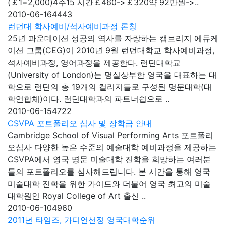
(￡1=2,000)4주15 시간￡460->￡320약 92만원->..
2010-06-16
4443
런던대 학사예비/석사예비과정 론칭
25년 파운데이션 성공의 역사를 자랑하는 캠브리지 에듀케
이션 그룹(CEG)이 2010년 9월 런던대학교 학사예비과정,
석사예비과정, 영어과정을 제공한다. 런던대학교
(University of London)는 명실상부한 영국을 대표하는 대
학으로 런던의 총 19개의 컬리지들로 구성된 명문대학(대
학연합체)이다. 런던대학과의 파트너쉽으로 ..
2010-06-15
4722
CSVPA 포트폴리오 심사 및 장학금 안내
Cambridge School of Visual Performing Arts 포트폴리
오심사 다양한 높은 수준의 예술대학 예비과정을 제공하는
CSVPA에서 영국 명문 미술대학 진학을 희망하는 여러분
들의 포트폴리오를 심사해드립니다. 본 시간을 통해 영국
미술대학 진학을 위한 가이드와 더불어 영국 최고의 미술
대학원인 Royal College of Art 출신 ..
2010-06-10
4960
2011년 타임즈, 가디언선정 영국대학순위