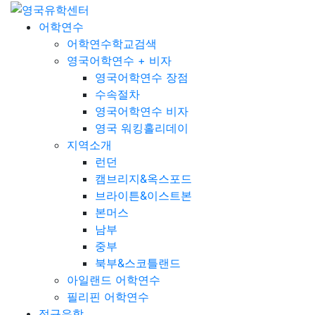
어학연수
어학연수학교검색
영국어학연수 + 비자
영국어학연수 장점
수속절차
영국어학연수 비자
영국 워킹홀리데이
지역소개
런던
캠브리지&옥스포드
브라이튼&이스트본
본머스
남부
중부
북부&스코틀랜드
아일랜드 어학연수
필리핀 어학연수
정규유학