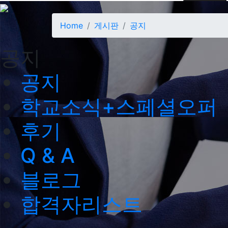
Home
게시판
공지
공지
공지
학교소식+스페셜오퍼
후기
Q & A
블로그
합격자리스트