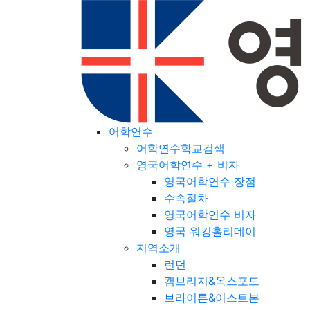
어학연수
어학연수학교검색
영국어학연수 + 비자
영국어학연수 장점
수속절차
영국어학연수 비자
영국 워킹홀리데이
지역소개
런던
캠브리지&옥스포드
브라이튼&이스트본