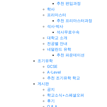
추천 편입과정
학사
프리마스터
추천 프리마스터과정
석사·박사
석사무료수속
대학교 소개
전공별 안내
네덜란드 유학
추천 파운데이션
조기유학
GCSE
A-Level
추천 조기유학 학교
게시판
공지
학교소식+스페셜오퍼
후기
Q & A