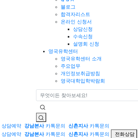
블로그
합격자리스트
온라인 신청서
상담신청
수속신청
설명회 신청
영국유학센터
영국유학센터 소개
주요업무
개인정보취급방침
영국대학입학박람회
통합검색
상담예약
강남본사
카톡문의
신촌지사
카톡문의
상담예약
강남본사
카톡문의
신촌지사
카톡문의
전화상담