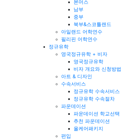
본머스
남부
중부
북부&스코틀랜드
아일랜드 어학연수
필리핀 어학연수
정규유학
영국정규유학 + 비자
영국정규유학
비자 개요와 신청방법
아트 & 디자인
수속서비스
정규유학 수속서비스
정규유학 수속절차
파운데이션
파운데이션 학교선택
추천 파운데이션
올케어패키지
편입