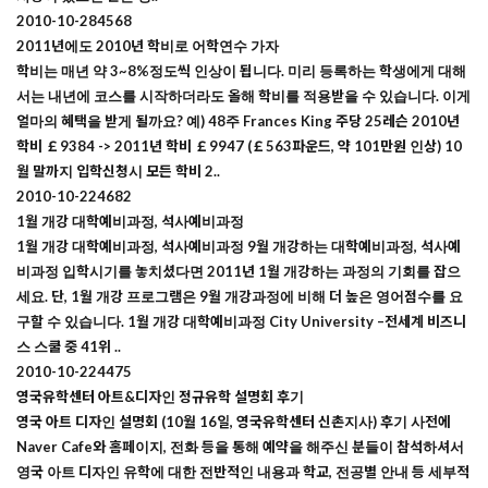
2010-10-28
4568
2011년에도 2010년 학비로 어학연수 가자
학비는 매년 약 3~8%정도씩 인상이 됩니다. 미리 등록하는 학생에게 대해
서는 내년에 코스를 시작하더라도 올해 학비를 적용받을 수 있습니다. 이게
얼마의 혜택을 받게 될까요? 예) 48주 Frances King 주당 25레슨 2010년
학비 ￡9384 -> 2011년 학비 ￡9947 (￡563파운드, 약 101만원 인상) 10
월 말까지 입학신청시 모든 학비 2..
2010-10-22
4682
1월 개강 대학예비과정, 석사예비과정
1월 개강 대학예비과정, 석사예비과정 9월 개강하는 대학예비과정, 석사예
비과정 입학시기를 놓치셨다면 2011년 1월 개강하는 과정의 기회를 잡으
세요. 단, 1월 개강 프로그램은 9월 개강과정에 비해 더 높은 영어점수를 요
구할 수 있습니다. 1월 개강 대학예비과정 City University –전세계 비즈니
스 스쿨 중 41위 ..
2010-10-22
4475
영국유학센터 아트&디자인 정규유학 설명회 후기
영국 아트 디자인 설명회 (10월 16일, 영국유학센터 신촌지사) 후기 사전에
Naver Cafe와 홈페이지, 전화 등을 통해 예약을 해주신 분들이 참석하셔서
영국 아트 디자인 유학에 대한 전반적인 내용과 학교, 전공별 안내 등 세부적