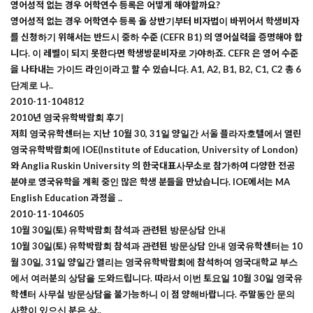
영어성적 없는 경우 어학연수 등록은 어떻게 해야할까요?
영어성적 없는 경우 어학연수 등록 올 상반기부터 비자법이 바뀌어서 학생비자
를 신청하기 위해서는 반드시 중하 수준 (CEFR B1) 의 영어실력을 증명해야 합
니다. 이 레벨이 되지 못한다면 학생방문비자로 가야하죠. CEFR 은 영어 수준
을 나타내는 가이드 라인이라고 할 수 있습니다. A1, A2, B1, B2, C1, C2 총 6
단계로 나..
2010-11-10
4812
2010년 영국유학박람회 후기
저희 영국유학센터는 지난 10월 30, 31일 양일간 서울 플라자호텔에서 열린
영국유학박람회에 IOE(Institute of Education, University of London)
와 Anglia Ruskin University 의 한국대표사무소로 참가하여 다양한 전공
분야로 영국유학을 계획 중인 많은 학생 분들을 만났습니다. IOE에서는 MA
English Education 과정을 ..
2010-11-10
4605
10월 30일(토) 유학박람회 참석과 관련된 방문상담 안내
10월 30일(토) 유학박람회 참석과 관련된 방문상담 안내 영국유학센터는 10
월 30일, 31일 양일간 열리는 영국유학박람회에 참석하여 영국대학교 부스
에서 여러분의 상담을 도와드립니다. 따라서 이번 토요일 10월 30일 영국유
학센터 사무실 방문상담을 불가능하니 이 점 양해바랍니다. 주말동안 문의
사항이 있으신 분은 상..