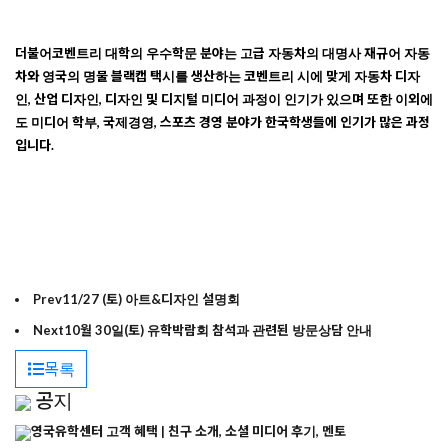
더불어
코벤트리
대학의
우수학문
분야는
고급
자동차의
대명사
재규어
자동
차와
영국의
명물
블랙캡
택시를
생산하는
코벤트리
시에
맞게
자동차
디자
인
,
산업
디자인
,
디자인
및
디지털
미디어
과정이
인기가
있으며
또한
이외에
도
미디어
학부
,
국제경영
,
스포츠
경영
분야가
한국학생들에
인기가
많은
과정
입니다
.
Prev
11/27 (토) 아트&디자인 설명회
Next
10월 30일(토) 유학박람회 참석과 관련된 방문상담 안내
목록
공지
영국유학센터 고객 혜택 | 친구 소개, 소셜 미디어 후기, 멘토