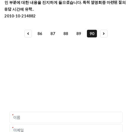
인 부분에 대한 내용을 진지하게 들으셨습니다. 특히 설명회중 마련된 질의
응답 시간에 유학..
2010-10-21
4882
86
87
88
89
90
유학상담 쉽게 신청하세요
여러분의 미래가 달린 영국유학, 이제 전문가를 만나보세요.
유학은 인생의 전환점이 될 수 있는 가장 중요한 결정입니다.
이 중유한 결정을 위해 영국유학센터는 고객 개개인의 상황과
요구에 맞춘 개별 유학컨설팅을 제공합니다.