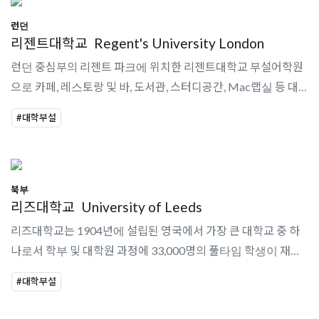
런던
리젠트대학교
Regent's University London
런던 중심부의 리젠트 파크에 위치한 리젠트대학교 부설어학원
으로 카페, 레스토랑 및 바, 도서관, 스터디공간, Mac랩실 등 대학
시설 이용이 가능하며 10주 이상 등록 시 대학교 학생회 파티 및
#대학부설
소셜 이벤트 참여가..
북부
리즈대학교
University of Leeds
리즈대학교는 1904년에 설립된 영국에서 가장 큰 대학교 중 하
나로서 학부 및 대학원 과정에 33,000명의 풀타임 학생이 재학
중이며, 메인 캠퍼스는 리즈의 시내 중심에서 북쪽에 위치해 있
#대학부설
다. 러셀그룹 회원 대학교..