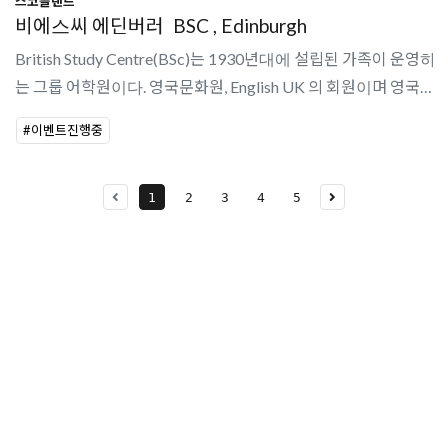
스코틀랜드
비에스씨 에딘버러
BSC , Edinburgh
British Study Centre(BSc)는 1930년대에 설립된 가족이 운영하
는 그룹 어학원이다. 영국문화원, English UK 의 회원이며 영국에
5개의 센터를 가지고 있다.영국 내 센터: 런던, 맨체스터, 요크, 브
#이벤트진행중
라이튼, 에딘버러
1
2
3
4
5
유학상담 쉽게 신청하세요
여러분의 미래가 달린 영국유학, 이제 전문가를 만나보세요.
유학은 인생의 전환점이 될 수 있는 가장 중요한 결정입니다.
이 중유한 결정을 위해 영국유학센터는 고객 개개인의 상황과
요구에 맞춘 개별 유학컨설팅을 제공합니다.