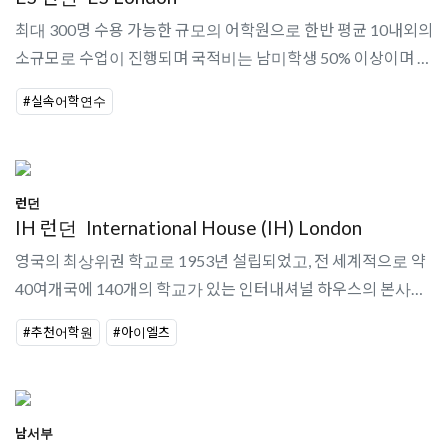
최대 300명 수용 가능한 규모의 어학원으로 한반 평균 10내외의
소규모로 수업이 진행되며 국적비는 남미학생 50% 이상이며 아
시안 비율이 적은 특징이 있다.
#실속어학연수
런던
IH 런던
International House (IH) London
영국의 최상위권 학교로 1953년 설립되었고, 전 세계적으로 약
40여개국에 140개의 학교가 있는 인터내셔널 하우스의 본사격
이다. ′커팅 엣지′, ′헤드웨이′등 유명한 영어 교재를 쓴 교사들도
#추천어학원
#아이엘츠
다수 포진해있어 ..
남서부