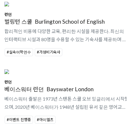
런던
벌링턴 스쿨
Burlington School of English
합리적인 비용에 다양한 교육, 편리한 시설을 제공한다. 최신의
인터랙티브 시설과 80명을 수용할 수 있는 기숙사를 제공하며 기
숙사 신청시 하루 2번 식사가 제공이 된다. 기숙사를 이용하지 않
#실속어학연수
#가성비기숙사
는 경우에도 학원에..
런던
베이스워터 런던
Bayswater London
베이스워터 출발은 1973년 스탠톤 스쿨 오브 잉글리에서 시작했
으며, 2020년 베이스워터가 1948년 설립된 유서 깊은 영어교육
어학원인 유로센터를 인수했다. 런던 센터는 교실 15개와 학생
#이벤트 진행중
#아이엘츠
라운지, 학생 주방, 자습..