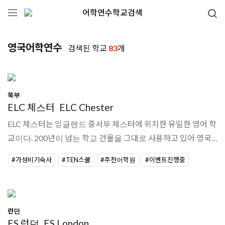
어학연수학교검색
영국어학연수
검색된 학교
83
개
북부
ELC 체스터
ELC Chester
ELC 체스터는 잉글랜드 중서부 체스터에 위치한 유일한 영어 학
교이다. 200년이 넘는 학교 건물을 그대로 사용하고 있어 영국의
역사를 몸으로 느낄 수 있다. 1976년 학교가 설립되어 현재까지
#가성비기숙사
#TEN스쿨
#추천어학원
#이벤트진행중
영어 교육에 전념 해 ..
런던
ES 런던
ES London