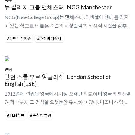
뉴 컬리지 그룹 맨체스터
NCG Manchester
NCG(New College Group)는 맨체스터, 리버풀에 센터를 가지
고 있는 학교로서 높은 수준의 티칭실력과 최신식 시설을 갖추고
있다. 다양한 방과 후 소셜 프로그램이 제공되고 있어 활기찬 분
#이벤트진행중
#가성비기숙사
위기를 느낄 수 있는 어학..
런던
런던 스쿨 오브 잉글리쉬
London School of
English(LSE)
1912년에 설립된 영국에서 가장 오래된 학교이며 영국의 최상위
권 학교로서 그 명성을 오랫동안 유지하고 있다. 비즈니스 영어
전문 센터를 가지고 있어 우리나라 대기업을 비롯한 전세계 약
#TEN스쿨
#추천어학원
80여개의 기업들로부터 ..