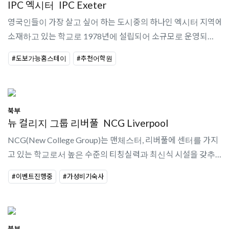
IPC 엑시터
IPC Exeter
영국인들이 가장 살고 싶어 하는 도시중의 하나인 엑시터 지역에
소재하고 있는 학교로 1978년에 설립되어 소규모로 운영되고 있
는 학교이나, 영국문화원의 인증을 받았고, English UK의 멤버이
#도보가능홈스테이
#추천어학원
다.소규모 어학원가족..
북부
뉴 컬리지 그룹 리버풀
NCG Liverpool
NCG(New College Group)는 맨체스터, 리버풀에 센터를 가지
고 있는 학교로서 높은 수준의 티칭실력과 최신식 시설을 갖추고
있다. 다양한 방과 후 소셜 프로그램이 제공되고 있어 활기찬 분
#이벤트진행중
#가성비기숙사
위기를 느낄 수 있는 어학..
북부