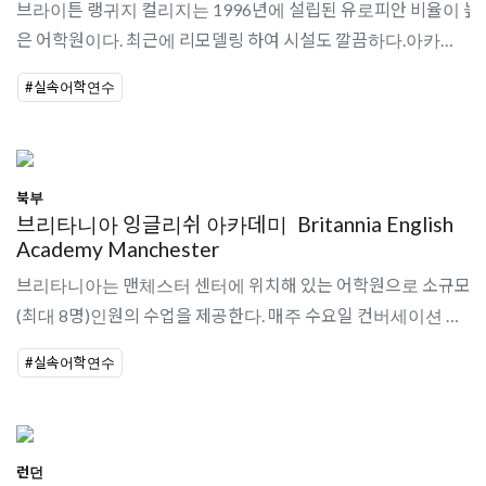
브라이튼 랭귀지 컬리지는 1996년에 설립된 유로피안 비율이 높
은 어학원이다. 최근에 리모델링 하여 시설도 깔끔하다.아카데믹
매니져가 학생들을 서포트 해준다1달에 한번씩 테스트가 진행된
#실속어학연수
다.센터 중심에 위치하..
북부
브리타니아 잉글리쉬 아카데미
Britannia English
Academy Manchester
브리타니아는 맨체스터 센터에 위치해 있는 어학원으로 소규모
(최대 8명)인원의 수업을 제공한다. 매주 수요일 컨버세이션 클럽
이 있고, 토요일에 선생님들과 학생들이 엑티비티를 한다. 일반영
#실속어학연수
어, 회화레슨, FCE, I..
런던