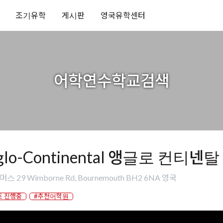
조기유학
게시판
영국유학센터
어학연수학교검색
glo-Continental 앵글로 컨티넨탈
스 29 Wimborne Rd, Bournemouth BH2 6NA 영국
트 진행중
#추천어학원