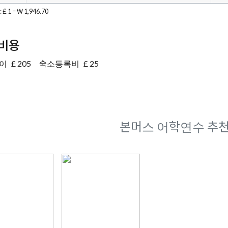
 1 = ₩ 1,946.70
비용
이
£ 205
숙소등록비
£ 25
본머스 어학연수 추