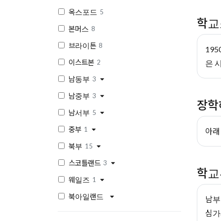
옥스포드
5
학교
본머스
8
브라이튼
8
19
이스트본
은 
2
남동부
3
남중부
3
장학
남서부
5
중부
1
아래
북부
15
스코틀랜드
3
학교
웨일즈
1
북아일랜드
남부
심가