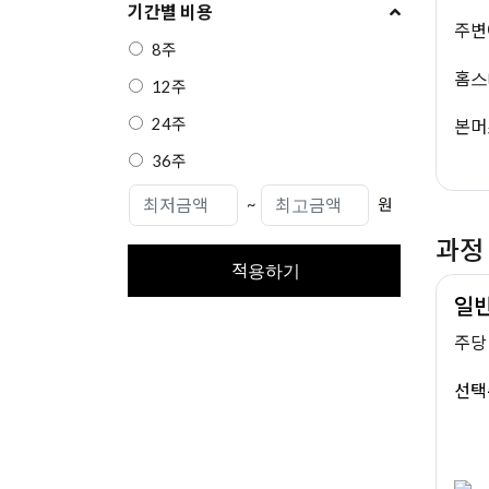
기간별 비용
주변
8주
홈스
12주
24주
본머
36주
~
원
과정
적용하기
일
주당 
선택