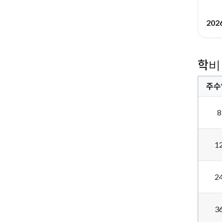
20
학비
주수
1
2
3