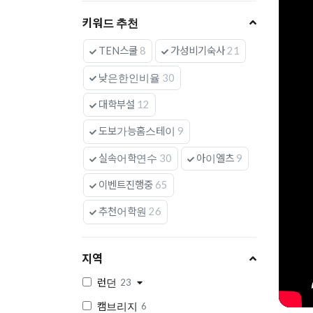
키워드 추천
TEN스쿨
8
가성비기숙사
21
낮은한인비율
30
대학부설
12
도보가능홈스테이
9
실속어학연수
30
아이엘츠
9
이벤트진행중
65
추천어학원
26
지역
런던
23
캠브리지
6