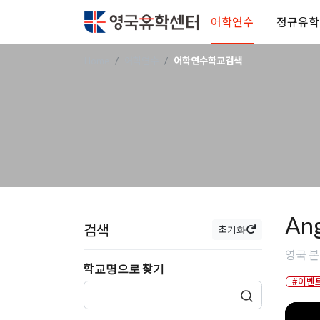
어학연수
정규유학
Home
어학연수
어학연수학교검색
An
검색
초기화
영국 본머
학교명으로 찾기
#이벤