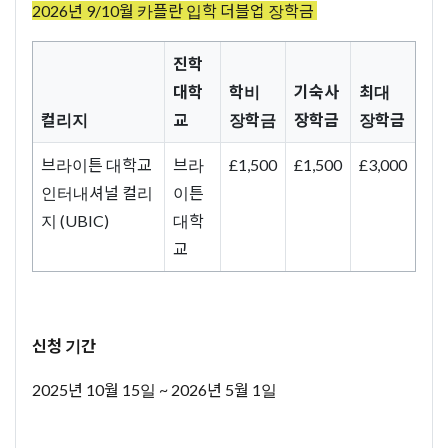
2026년 9/10월 카플란 입학 더블업 장학금
진학
대학
학비
기숙사
최대
컬리지
교
장학금
장학금
장학금
브라이튼 대학교
브라
£1,500
£1,500
£3,000
인터내셔널 컬리
이튼
지 (UBIC)
대학
교
신청 기간
2025년 10월 15일 ~ 2026년 5월 1일