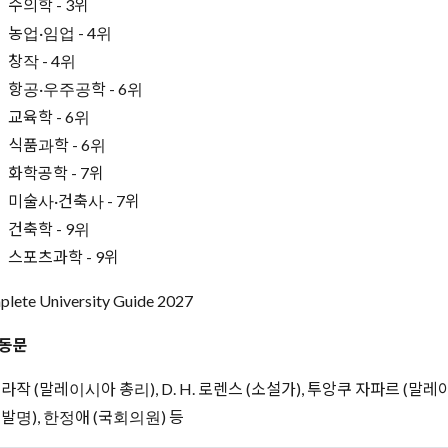
수의학 - 3위
농업·임업 - 4위
창작 - 4위
항공·우주공학 - 6위
교육학 - 6위
식품과학 - 6위
화학공학 - 7위
미술사·건축사 - 7위
건축학 - 9위
스포츠과학 - 9위
lete University Guide 2027
동문
라작 (말레이시아 총리), D. H. 로렌스 (소설가), 투앙쿠 자파르 (말레이
 발명), 한정애 (국회의원) 등