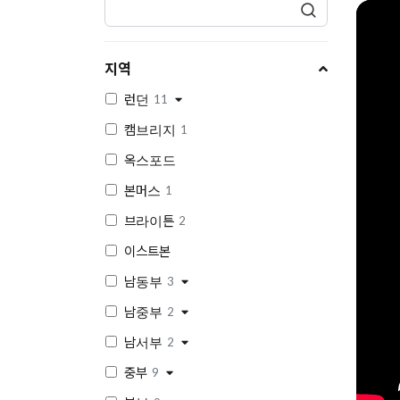
지역
런던
11
캠브리지
1
옥스포드
본머스
1
브라이튼
2
이스트본
남동부
3
남중부
2
남서부
2
중부
9