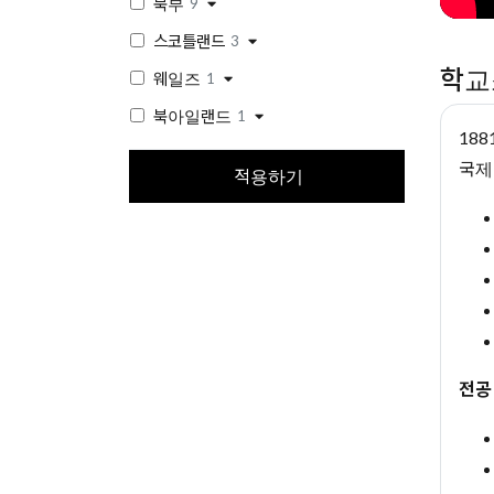
북부
9
스코틀랜드
3
학교
웨일즈
1
북아일랜드
1
18
국제
적용하기
전공