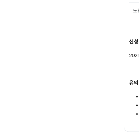
노
신청
202
유의