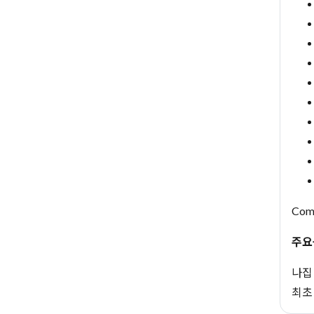
Comp
주요
나집 
최초