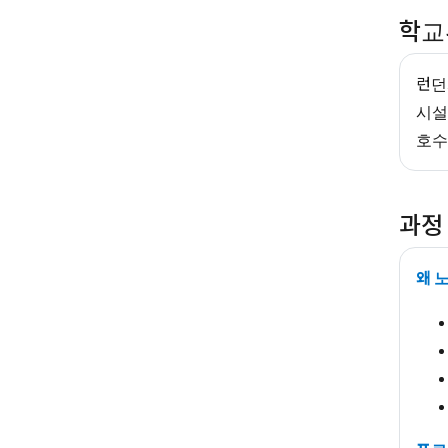
학교
런던
시설
호수
과정
왜 