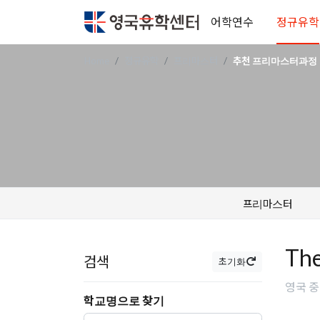
어학연수
정규유학
Home
정규유학
프리마스터
추천 프리마스터과정
프리마스터
Th
검색
초기화
영국 중부 
학교명으로 찾기