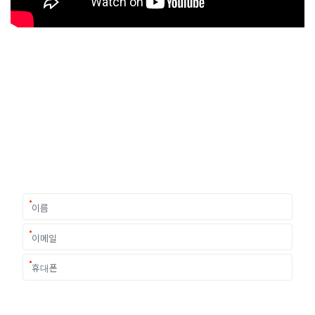
유학상담 쉽게 신청하세요
여러분의 미래가 달린 영국유학, 이제 전문가를 만나보세요.
유학은 인생의 전환점이 될 수 있는 가장 중요한 결정입니다.
이 중유한 결정을 위해 영국유학센터는 고객 개개인의 상황과
요구에 맞춘 개별 유학컨설팅을 제공합니다.