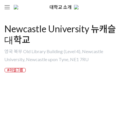
대학교 소개
Newcastle University 뉴캐슬
대학교
영국 북부 Old Library Building (Level 4), Newcastle
University, Newcastle upon Tyne, NE1 7RU
#러셀그룹