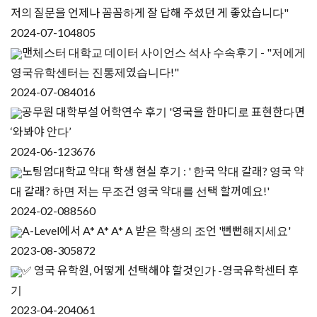
저의 질문을 언제나 꼼꼼하게 잘 답해 주셨던 게 좋았습니다"
2024-07-10
4805
맨체스터 대학교 데이터 사이언스 석사 수속후기 - "저에게
영국유학센터는 진통제였습니다!"
2024-07-08
4016
공무원 대학부설 어학연수 후기 '영국을 한마디로 표현한다면
‘와봐야 안다’
2024-06-12
3676
노팅엄대학교 약대 학생 현실 후기 : ' 한국 약대 갈래? 영국 약
대 갈래? 하면 저는 무조건 영국 약대를 선택 할꺼예요!'
2024-02-08
8560
A-Level에서 A* A* A* A 받은 학생의 조언 '뻔뻔해지세요'
2023-08-30
5872
✅ 영국 유학원, 어떻게 선택해야 할것인가 -영국유학센터 후
기
2023-04-20
4061