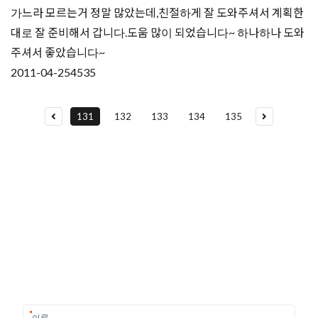
가느라 모르는거 정말 많았는데,친절하게 잘 도와주셔서 계획한
대로 잘 준비해서 갑니다.도움 많이 되었습니다~ 하나하나 도와
주셔서 좋았습니다~
2011-04-25
4535
131
132
133
134
135
유학상담 쉽게 신청하세요
여러분의 미래가 달린 영국유학, 이제 전문가를 만나보세요.
유학은 인생의 전환점이 될 수 있는 가장 중요한 결정입니다.
이 중유한 결정을 위해 영국유학센터는 고객 개개인의 상황과
요구에 맞춘 개별 유학컨설팅을 제공합니다.