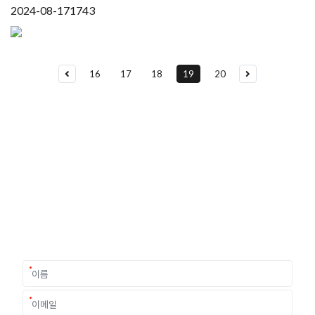
2024-08-17
1743
16
17
18
19
20
유학상담 쉽게 신청하세요
여러분의 미래가 달린 영국유학, 이제 전문가를 만나보세요.
유학은 인생의 전환점이 될 수 있는 가장 중요한 결정입니다.
이 중유한 결정을 위해 영국유학센터는 고객 개개인의 상황과
요구에 맞춘 개별 유학컨설팅을 제공합니다.