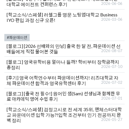
2026-06-06
대학교 에이전트 컨퍼런스 후기
[학교소식/스페셜]
러셀그룹 명문 노팅엄대학교 Business
2026-03-06
IYO 편입 과정 신규 오픈!
#파운데이션
[블로그]
[2026 선배와의 만남] 출국 한 달 전, 파운데이션 선
2026-08-07
배들에게 직접 물어본 것들
[블로그]
영국유학비용 얼마나 들까? 학비부터 장학금까지
2026-07-10
총정리
[후기]
영국 어학연수부터 파운데이션까지! 리즈대학교 자
2026-07-02
체 파운데이션 합격과 영국유학센터 후기
[블로그]
[출국 전 필수!] 원어민 샘(Sam) 선생님과 함께한 무
2026-07-01
료 아카데믹 영어 수업 후기
[학교소식/스페셜]
검정고시로 전 세계 35위, 맨체스터대학
교 파운데이션 입학 가능?!입학 조건부터 인기 전공까지 완
2026-05-27
벽 정리