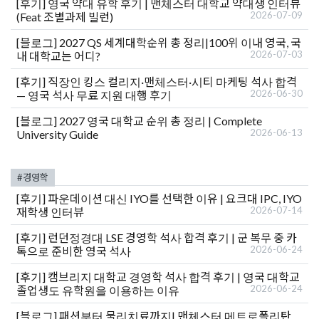
[후기]
영국 약대 유학 후기 | 맨체스터 대학교 약대생 인터뷰
2026-07-09
(Feat 조별과제 빌런)
[블로그]
2027 QS 세계대학순위 총 정리|100위 이내 영국, 국
2026-07-03
내 대학교는 어디?
[후기]
직장인 킹스 컬리지·맨체스터·시티 마케팅 석사 합격
2026-06-30
— 영국 석사 무료 지원 대행 후기
[블로그]
2027 영국 대학교 순위 총 정리 | Complete
2026-06-13
University Guide
#경영학
[후기]
파운데이션 대신 IYO를 선택한 이유 | 요크대 IPC, IYO
2026-07-14
재학생 인터뷰
[후기]
런던정경대 LSE 경영학 석사 합격 후기 | 군 복무 중 카
2026-06-24
톡으로 준비한 영국 석사
[후기]
캠브리지 대학교 경영학 석사 합격 후기 | 영국 대학교
2026-06-24
졸업생도 유학원을 이용하는 이유
[블로그]
패션부터 물리치료까지| 맨체스터 메트로폴리탄