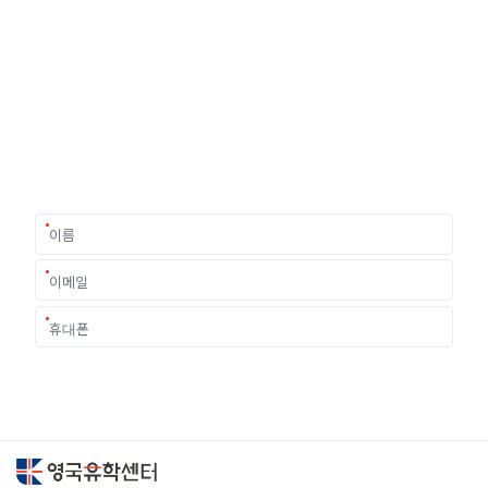
유학상담 쉽게 신청하세요
여러분의 미래가 달린 영국유학, 이제 전문가를 만나보세요.
유학은 인생의 전환점이 될 수 있는 가장 중요한 결정입니다.
이 중유한 결정을 위해 영국유학센터는 고객 개개인의 상황과
요구에 맞춘 개별 유학컨설팅을 제공합니다.