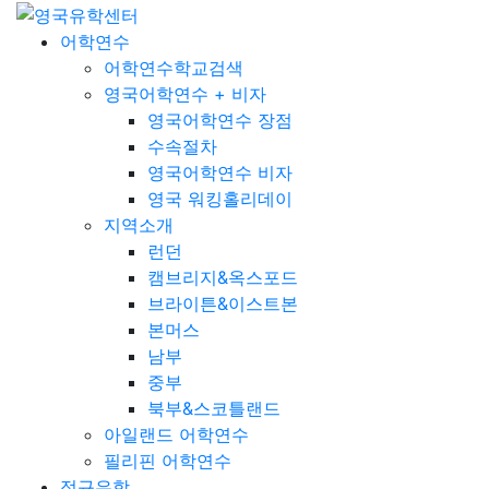
어학연수
어학연수학교검색
영국어학연수 + 비자
영국어학연수 장점
수속절차
영국어학연수 비자
영국 워킹홀리데이
지역소개
런던
캠브리지&옥스포드
브라이튼&이스트본
본머스
남부
중부
북부&스코틀랜드
아일랜드 어학연수
필리핀 어학연수
정규유학