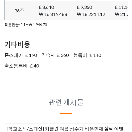
£ 8,640
£ 9,360
£ 11,16
36주
₩ 16,819,488
₩ 18,221,112
₩ 21,72
적용환율: £ 1 = ₩ 1,946.70
기타비용
홈스테이
£ 190
기숙사
£ 360
등록비
£ 140
숙소등록비
£ 40
관련 게시물
[학교소식/스페셜]
카플란 여름 성수기 비용면제 깜짝 이벤