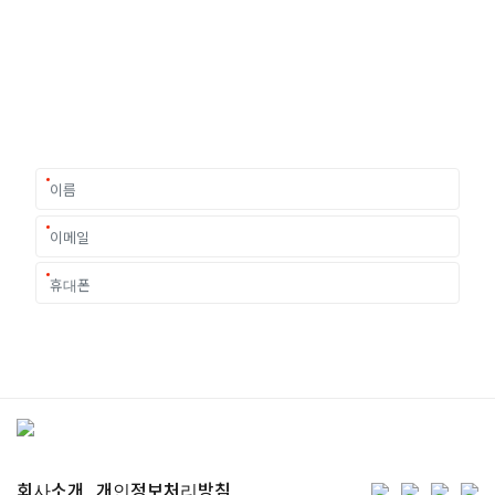
여러분의 미래가 달린 영국유학, 이제 전문가를 만나보세요.
유학은 인생의 전환점이 될 수 있는 가장 중요한 결정입니다.
이 중유한 결정을 위해 영국유학센터는 고객 개개인의 상황과
요구에 맞춘 개별 유학컨설팅을 제공합니다.
회사소개
개인정보처리방침