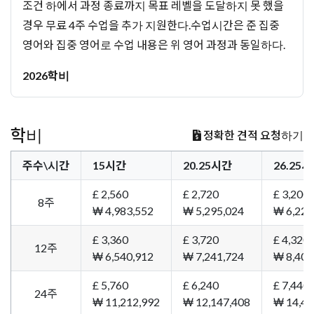
조건 하에서 과정 종료까지 목표 레벨을 도달하지 못 했을
경우 무료 4주 수업을 추가 지원한다.수업시간은 준 집중
영어와 집중 영어로 수업 내용은 위 영어 과정과 동일하다.
2026학비
학비
정확한 견적 요청하기
주수\시간
15시간
20.25시간
26.25
£ 2,560
£ 2,720
£ 3,200
8주
₩ 4,983,552
₩ 5,295,024
₩ 6,229
£ 3,360
£ 3,720
£ 4,320
12주
₩ 6,540,912
₩ 7,241,724
₩ 8,409
£ 5,760
£ 6,240
£ 7,440
24주
₩ 11,212,992
₩ 12,147,408
₩ 14,48