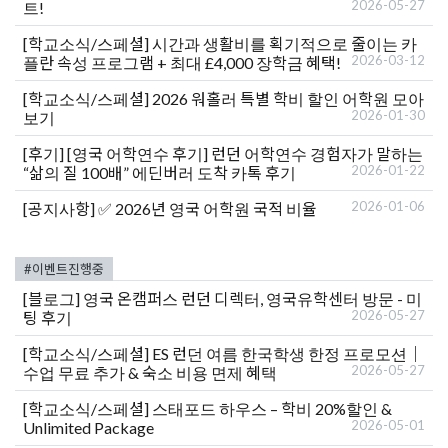
2026-05-27
트!
[학교소식/스페셜]
시간과 생활비를 획기적으로 줄이는 카
2026-03-12
플란 속성 프로그램 + 최대 £4,000 장학금 혜택!
[학교소식/스페셜]
2026 워홀러 특별 학비 할인 어학원 모아
2026-01-30
보기
[후기]
[영국 어학연수 후기] 런던 어학연수 경험자가 말하는
2026-01-22
“삶의 질 100배” 에딘버러 도착 카톡 후기
2026-01-06
[공지사항]
✅ 2026년 영국 어학원 국적 비율
#이벤트진행중
[블로그]
영국 온캠퍼스 런던 디렉터, 영국유학센터 방문 - 미
2026-05-27
팅 후기
[학교소식/스페셜]
ES 런던 여름 한국학생 한정 프로모션｜
2026-05-27
수업 무료 추가 & 숙소 비용 면제 혜택
[학교소식/스페셜]
스태포드 하우스 – 학비 20%할인 &
2026-05-01
Unlimited Package