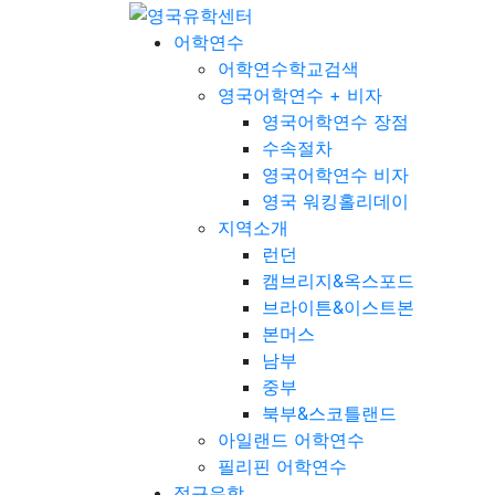
어학연수
어학연수학교검색
영국어학연수 + 비자
영국어학연수 장점
수속절차
영국어학연수 비자
영국 워킹홀리데이
지역소개
런던
캠브리지&옥스포드
브라이튼&이스트본
본머스
남부
중부
북부&스코틀랜드
아일랜드 어학연수
필리핀 어학연수
정규유학