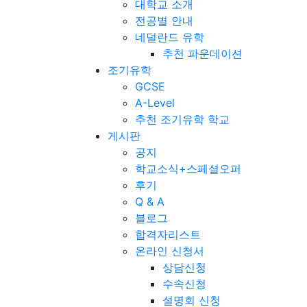
대학교 소개
전공별 안내
네덜란드 유학
추천 파운데이션
조기유학
GCSE
A-Level
추천 조기유학 학교
게시판
공지
학교소식+스페셜오퍼
후기
Q & A
블로그
합격자리스트
온라인 신청서
상담신청
수속신청
설명회 신청