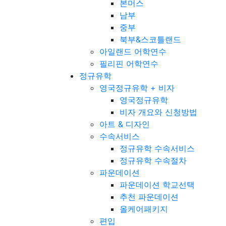
본머스
남부
중부
북부&스코틀랜드
아일랜드 어학연수
필리핀 어학연수
정규유학
영국정규유학 + 비자
영국정규유학
비자 개요와 신청방법
아트 & 디자인
수속서비스
정규유학 수속서비스
정규유학 수속절차
파운데이션
파운데이션 학교선택
추천 파운데이션
올케어패키지
편입