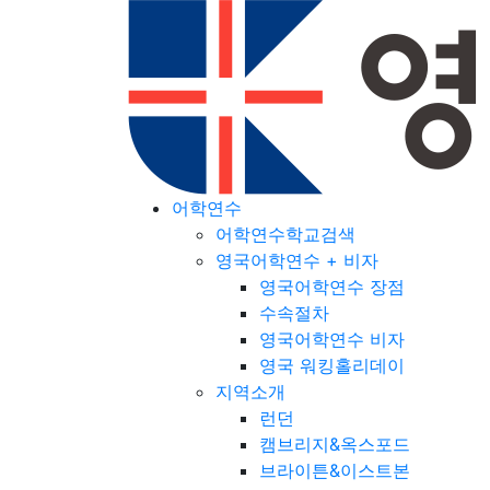
어학연수
어학연수학교검색
영국어학연수 + 비자
영국어학연수 장점
수속절차
영국어학연수 비자
영국 워킹홀리데이
지역소개
런던
캠브리지&옥스포드
브라이튼&이스트본