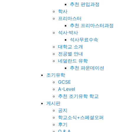
추천 편입과정
학사
프리마스터
추천 프리마스터과정
석사·박사
석사무료수속
대학교 소개
전공별 안내
네덜란드 유학
추천 파운데이션
조기유학
GCSE
A-Level
추천 조기유학 학교
게시판
공지
학교소식+스페셜오퍼
후기
Q & A