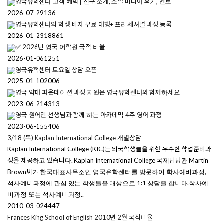
영국유학센터 고객 혜택 | 친구 소개, 소셜 미디어 후기, 멘토
2026-07-29
136
영국유학센터의 학생 비자 무료 대행+ 프리세셔널 과정 등록
2026-01-23
18861
✅ 2026년 영국 어학원 국적 비율
2026-01-06
1251
영국유학센터 토요일 상담 오픈
2025-01-10
2006
영국 약대 파운데이션 과정 지원은 영국유학센터와 함께하세요
2023-06-21
4313
영국 원어민 선생님과 함께 하는 아카데믹 4주 영어 과정
2023-06-15
5406
3/18 (목) Kaplan International College 개별상담
Kaplan International College (KIC)는 외국학생들을 위한 우수한 학업준비과
정을 제공하고 있습니다. Kaplan International College 국제담당관 Martin
Brown씨가 한국대표사무소인 영국유학센터를 방문하여 학사예비과정,
석사예비과정에 관심 있는 학생들을 대상으로 1:1 상담을 합니다.학사예
비과정 또는 석사예비과정..
2010-03-02
4447
Frances King School of English 2010년 2월 국적비율