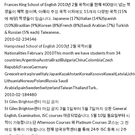
Frances King School of English 2010년 2월 국적비율 현재 400명이 넘는 학
생들이 재학 중이며, 아래의 주요 국적 이외에도 15개의 다양한 국적 (15%
에 해당) 학생들이 있습니다. Japanese (17%)Italian (14%)Spanish
(10%)Brazilian (9%)Korean (8%)French (8%)Saudi Arabian (7%) Turkish
& Russian (5% each) Taiwanese..
2010-02-23
4546
Hampstead School of English 2010년 2월 국적비율
Nationalities February 2010This month we have students from 34
countries:ArgentinaAustriaBrazilBulgariaChinaColombiaCzech
RepublicFranceGermany
GreeceIranIraqIsraelItalyJapanKazakhstanKoreaKosovoKuwaitLatviaLicht
LithuaniaNorwayPolandRussia Saudi
ArabiaSpainSwedenSwitzerlandTaiwanThailandTurk..
2010-02-18
4480
St Giles Brighton센터 마감 공지
St Giles Brighton센터 마감 공지 3월 1일부터 5월 7일까지 모든 General
English, Examination, ISC courses 마감되었습니다. 5월 10일 월요일부터 시
작이 가능합니다.단 Afternoon Courses 와 Platinum Courses 코스는 그 전
에도 등록이 가능합니다. 현재 영국유학센터를 통해 24주 ISC 등록 시 2주