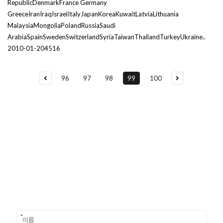
RepublicDenmarkFrance Germany
GreeceIranIraqIsraelItalyJapanKoreaKuwaitLatviaLithuania
MalaysiaMongoliaPolandRussiaSaudi
ArabiaSpainSwedenSwitzerlandSyriaTaiwanThailandTurkeyUkraine..
2010-01-20
4516
96
97
98
99
100
유학상담 쉽게 신청하세요
여러분의 미래가 달린 영국유학, 이제 전문가를 만나보세요.
유학은 인생의 전환점이 될 수 있는 가장 중요한 결정입니다.
이 중유한 결정을 위해 영국유학센터는 고객 개개인의 상황과
요구에 맞춘 개별 유학컨설팅을 제공합니다.