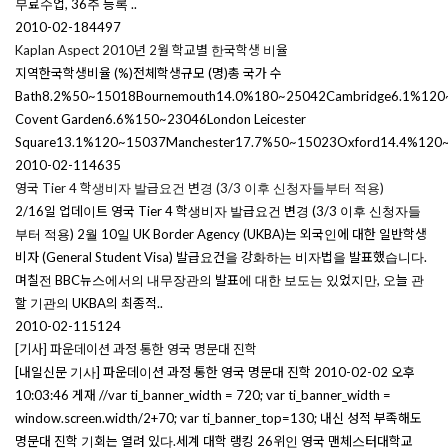
무료수업, 36주 등록 ..
2010-02-18
4497
Kaplan Aspect 2010년 2월 학교별 한국학생 비율
지역한국학생비율 (%)전체학생규모 (명)총 국가 수
Bath8.2%50~15018Bournemouth14.0%180~25042Cambridge6.1%120
Covent Garden6.6%150~23046London Leicester
Square13.1%120~15037Manchester17.7%50~15023Oxford14.4%120~1
2010-02-11
4635
영국 Tier 4 학생비자 발급요건 변경 (3/3 이후 신청자들부터 적용)
2/16일 업데이트 영국 Tier 4 학생비자 발급요건 변경 (3/3 이후 신청자들
부터 적용) 2월 10일 UK Border Agency (UKBA)는 외국인에 대한 일반학생
비자 (General Student Visa) 발급요건을 강화하는 비자법을 발표했습니다.
며칠전 BBC뉴스에서의 내무장관의 발표에 대한 보도는 있었지만, 오늘 관
할 기관의 UKBA의 최종적..
2010-02-11
5124
[기사] 파운데이션 과정 통한 영국 명문대 진학
[내일신문 기사] 파운데이션 과정 통한 영국 명문대 진학 2010-02-02 오후
10:03:46 게재 //var ti_banner_width = 720; var ti_banner_width =
window.screen.width/2+70; var ti_banner_top=130; 내신 성적 부족해도
명문대 진학 기회는 열려 있다.세계 대학 랭킹 26위인 영국 맨체스터대학교