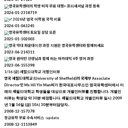
영국유학센터의 학생 비자 무료 대행+ 프리세셔널 과정 등록
2026-01-23
18719
✅ 2026년 영국 어학원 국적 비율
2026-01-06
1245
영국유학센터 토요일 상담 오픈
2025-01-10
2003
영국 약대 파운데이션 과정 지원은 영국유학센터와 함께하세요
2023-06-21
4311
영국 원어민 선생님과 함께 하는 아카데믹 4주 영어 과정
2023-06-15
5398
1/16 (금) 셰필드대학교 개별인터뷰
영국 셰필드대학교 (University of Sheffield)의 국제부 Associate
Director인 Ms Hil Yin Man씨가 한국대표사무소인 영국유학센터에서 미
래의 셰필드대학교 학생들을 대상으로 개별인터뷰를 진행합니다. 개별인
터뷰는 학생당 약 30분 배정됩니다. 셰필드대학교 개별인터뷰 일시: 2009
년 1월 16일 (금) 10시 30분부터담당자..
2008-12-15
7378
정규유학 무료 수속서비스 -update
2008-12-11
13849