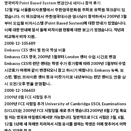
영국비자 Point Based System 변경안내 세미나 참석 후기
12월 9일 서울플라자호텔에서 주한영국문화원 주최로 유학원 워크샵이 있
었습니다. 이 워크샵에서 주한영국대사관 영사님이 참석하셔서 2009년 3월
부터 도입될 비자시스템 (Point Based System)에 대한 안내가 있었습니다.
이에 대한 안내에 앞서 올해 비자지원 현황에 대한 보고가 있었습니다. 작년과
비교해서 비자 지원..
2008-12-10
5689
Embassy CES 센터 별 한국 학생 비율
Embassy CES 영국, 2009년 1월부터 London 센터 수업 시간표 변경
Embassy CES의 런던 센터는 학생 수가 증가함에 따라 2009년 1월부터 수업
시간표가 아래와 같이 변경되오니 참고 하시기 바랍니다. Embassy 뉴욕, 보
스턴, 멜번, 브라이튼 센터 등과 마찬가지로 내년부터는 런던 센터도 연중 상
시 오전/오후 반을 운영합니..
2008-12-10
6603
2009년 8월 FCE 시험일 추가
2009년 FCE 시험일 추가 University of Cambridge ESOL Examinations
(UCLES)는 2009년 FCE 시험일을 새로 추가 했습니다.2009년 8월 27일 목요
일 이는 영국과 아일랜드에서만 가능합니다. 일반적으로 FCE 시험은 3월, 6월,
12월 1년에 세 차례만 치러져서 시험 응시를 원하는 학생은 이에 맞추어서 어학
연수 기간을 잘 조..