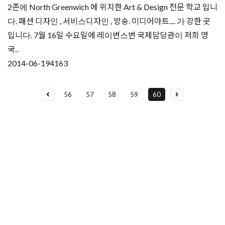
2존에 North Greenwich 에 위치한 Art & Design 전문 학교 입니
다. 패션 디자인 , 서비스디자인 , 방송. 미디어아트.... 가 강한 곳
입니다. 7월 16일 수요일에 레이번스번 국제담당관이 저희 영
국..
2014-06-19
4163
56
57
58
59
60
유학상담 쉽게 신청하세요
여러분의 미래가 달린 영국유학, 이제 전문가를 만나보세요.
유학은 인생의 전환점이 될 수 있는 가장 중요한 결정입니다.
이 중유한 결정을 위해 영국유학센터는 고객 개개인의 상황과
요구에 맞춘 개별 유학컨설팅을 제공합니다.