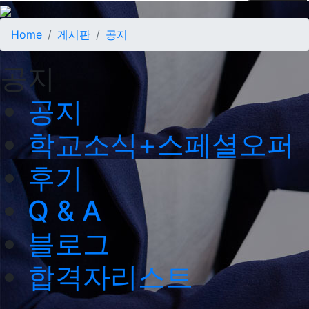
Home
게시판
공지
공지
공지
학교소식+스페셜오퍼
후기
Q & A
블로그
합격자리스트