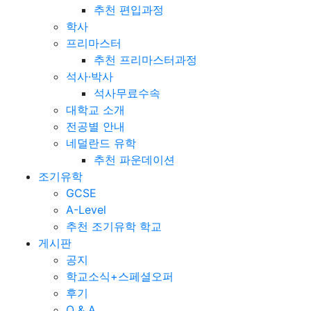
추천 편입과정
학사
프리마스터
추천 프리마스터과정
석사·박사
석사무료수속
대학교 소개
전공별 안내
네덜란드 유학
추천 파운데이션
조기유학
GCSE
A-Level
추천 조기유학 학교
게시판
공지
학교소식+스페셜오퍼
후기
Q & A