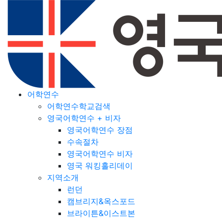
어학연수
어학연수학교검색
영국어학연수 + 비자
영국어학연수 장점
수속절차
영국어학연수 비자
영국 워킹홀리데이
지역소개
런던
캠브리지&옥스포드
브라이튼&이스트본