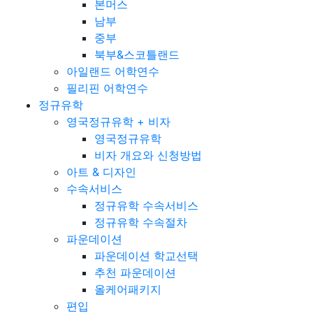
본머스
남부
중부
북부&스코틀랜드
아일랜드 어학연수
필리핀 어학연수
정규유학
영국정규유학 + 비자
영국정규유학
비자 개요와 신청방법
아트 & 디자인
수속서비스
정규유학 수속서비스
정규유학 수속절차
파운데이션
파운데이션 학교선택
추천 파운데이션
올케어패키지
편입