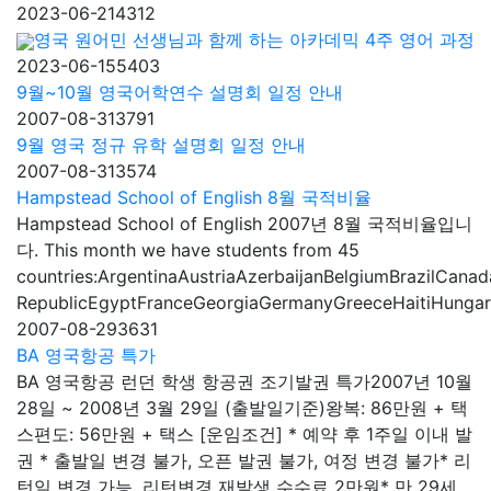
2023-06-21
4312
영국 원어민 선생님과 함께 하는 아카데믹 4주 영어 과정
2023-06-15
5403
9월~10월 영국어학연수 설명회 일정 안내
2007-08-31
3791
9월 영국 정규 유학 설명회 일정 안내
2007-08-31
3574
Hampstead School of English 8월 국적비율
Hampstead School of English 2007년 8월 국적비율입니
다. This month we have students from 45
countries:ArgentinaAustriaAzerbaijanBelgiumBrazilCa
RepublicEgyptFranceGeorgiaGermanyGreeceHaitiHungaryI
2007-08-29
3631
BA 영국항공 특가
BA 영국항공 런던 학생 항공권 조기발권 특가2007년 10월
28일 ~ 2008년 3월 29일 (출발일기준)왕복: 86만원 + 택
스편도: 56만원 + 택스 [운임조건] * 예약 후 1주일 이내 발
권 * 출발일 변경 불가, 오픈 발권 불가, 여정 변경 불가* 리
턴일 변경 가능, 리턴변경 재발생 수수료 2만원* 만 29세