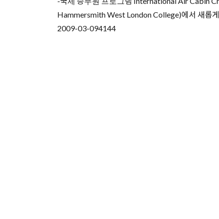
-국제 승무원 프로그램 International Air Cab
Hammersmith West London College)에
2009-03-09
4144
유학상담 쉽게 신청하세
여러분의 미래가 달린 영국유학, 이제 전문