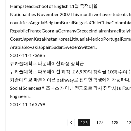
Hampstead School of English 11월 국적비율
Nationalities November 2007This month we have students 
countries:AngolaBelgiumBrazilBulgariaChileChinaColomb
RepublicFranceGeorgiaGermanyGreeceIndiaIranIsraelItalyI
CoastJapanKazakhstanKoreaLithuaniaMexicoPortugalRoma
ArabiaSlovakiaSpainSudanSwedenSwitzerl..
2007-11-17
3685
뉴카슬대학교 파운데이션과정 장학금
뉴카슬대학교 파운데이션 과정 ￡6,990의 장학금 10명 수여
카슬대학교 파운데이션 pathway로 진학한 학생에게 가능하다. u Founda
Social Sciences(비즈니스가 아닌 전공으로 학사 진학시) u Foundatio
Engineeri..
2007-11-16
3799
126
127
128
1