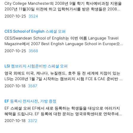
City College Manchester의 2008년 9월 학기 학사예비과정 지원을
2007년 11월30일 이전에 하고 입학허가서를 받은 학생들은 2008년
3월까지 학비 완납 할 경우 2007년 학비적용을 받을 수 있습니다. 현
2007-10-25
3524
재 2008년도 입학 기준 학비는 결정이 되지 않았지만 2007년도에 비
해 소폭 인상될 예정입니다. 해당되는 학사예비과정..
CES School of English 스페셜 오퍼
CES/Swandean School of English는 이번 여름 Language Travel
Magazine에서 2007 Best English Language School in Europe으로
선정되었습니다. 이를 축하하기 위해 CES/Swandean School of
2007-10-25
3568
English Worthing과 Wimbledon 센터는 스페셜 오퍼를 제공합니다. -
3주 과정 등록시 2주 과정 학비 지불- 4주 과정 등록시 3주 과..
LSI 캠브리지 시험준비반 스페셜 오퍼
영국 외에도 미국, 캐나다, 뉴질랜드, 호주 등 전 세계에 지점이 있는
LSI는 2008년 1월 7일 시작하는 캠브리지 시험 FCE & CAE 준비반 과
정에 대해 스페셜 오퍼를 제공합니다. LSI - LSI 런던 센트럴 – FCE &
2007-10-18
3587
CAE 코스 – 7주 과정으로 9주 과정 등록 가능- LSI 런던 햄스테드–
FCE & CAE 코스 – 7..
EF 등록시 전자사전, 가방 증정
EF 스페셜 오퍼 EF에서 새로 등록하는 학생들을 대상으로 여러가지
혜택을 드립니다. EF 등록에 대한 문의는 영국유학센터로 연락주세요.
* ILS(자유과정 Promotion 안내)대상 : EF ILS 12주 이상 등록기간 :
2007-10-18
3372
2007년 11월 30일까지의 등록자대상학교 : 뉴욕, 보스톤 학교를 제외
한 EF 전 학교혜택 : 전자사전 제공 * AYA(9..