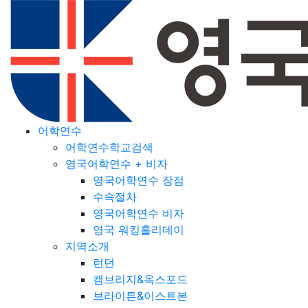
어학연수
어학연수학교검색
영국어학연수 + 비자
영국어학연수 장점
수속절차
영국어학연수 비자
영국 워킹홀리데이
지역소개
런던
캠브리지&옥스포드
브라이튼&이스트본