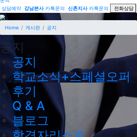
문의
상담예약
강남본사
카톡문의
신촌지사
카톡문의
전화상담
Home
게시판
공지
공지
공지
학교소식+스페셜오퍼
후기
Q & A
블로그
합격자리스트