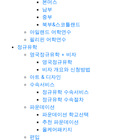
본머스
남부
중부
북부&스코틀랜드
아일랜드 어학연수
필리핀 어학연수
정규유학
영국정규유학 + 비자
영국정규유학
비자 개요와 신청방법
아트 & 디자인
수속서비스
정규유학 수속서비스
정규유학 수속절차
파운데이션
파운데이션 학교선택
추천 파운데이션
올케어패키지
편입