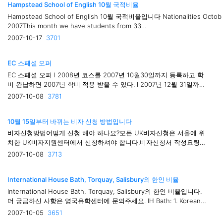
Hampstead School of English 10월 국적비율
Hampstead School of English 10월 국적비율입니다 Nationalities Octob
2007This month we have students from 33
countries:AngolaAustriaBrazilChinaColombiaCroatiaCzech
2007-10-17
3701
RepublicFranceGeorgiaGermanyIranItalyIvory
CoastJapanKazakhstanKoreaLithuaniaMexicoPeruPolandPortugalRuss
EC 스페셜 오퍼
ArabiaSlovakiaSpainSud..
EC 스페셜 오퍼 l 2008년 코스를 2007년 10월30일까지 등록하고 학
비 완납하면 2007년 학비 적용 받을 수 있다. l 2007년 12월 31일까지
2008년 코스를 등록시 장학혜택-28주 신청시 24주 학비만 지불 4주
2007-10-08
3781
수업 무료-44주 신청시 37주 학비만 지불 7주 수업 무료
10월 15일부터 바뀌는 비자 신청 방법입니다
비자신청방법어떻게 신청 해야 하나요?모든 UK비자신청은 서울에 위
치한 UK비자지원센터에서 신청하셔야 합니다.비자신청서 작성요령비
자신청양식을 여기 에서 다운로드 하시고 신청서를 작성해주십시오.
2007-10-08
3713
모든 공란에 정확하게 기입하셨는지 확인해 주십시오.만약 신청서 작
성시 잘못 기입하셨을 경우 수정하신 후 수정부분..
International House Bath, Torquay, Salisbury의 한인 비율
International House Bath, Torquay, Salisbury의 한인 비율입니다.
더 궁금하신 사항은 영국유학센터에 문의주세요. IH Bath: 1. Koreans
- 15%2. Italians - 14%3. Swiss - 10%4. Saudi - 8%5. Spanish -
2007-10-05
3651
5%6. Taiwanese - 3%Other nationalities: Dutch, Latvians,