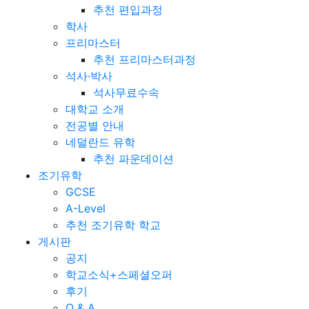
추천 편입과정
학사
프리마스터
추천 프리마스터과정
석사·박사
석사무료수속
대학교 소개
전공별 안내
네덜란드 유학
추천 파운데이션
조기유학
GCSE
A-Level
추천 조기유학 학교
게시판
공지
학교소식+스페셜오퍼
후기
Q & A