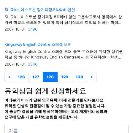
Russians, French, Brazilians, Hungarians, Libyans, ..
St. Giles 이스트본 장기과정 5%학비 할인
St. Giles 이스트본 장기과정 5%학비 할인 그룹학교로서 영국에서 상
위권 학교로 랭크되어 있으며 특히 장기적으로 학업을 원하는 학생들
에게 좋은 조건을 제공하고 있는 St. Giles 이스트본에서는 장기과정
2007-10-01
3496
ISC (International Semester Course) 2007년 10~11월 개강과정에
대해 영국유학센터 학생의 학비 5%가 할인됩니다..
Kingsway English Centre 스페셜 오퍼
Kingsway English Centre 스페셜 오퍼 중부 우스터에 위치한 상위권
학교 중 하나인 Kingsway English Centre에서 영국유학센터 학생들
에게 무료 수업을 제공합니다.이는 “Buy One Get One Free” offer로
2007-10-01
3346
서 1주를 정상적인 학부로 등록시 2번째 주의 학비는 무료가 됩니다.
이는 일반영어 그룹코스에 대해서만 적용됩니다..
126
127
128
129
130
유학상담 쉽게 신청하세요
여러분의 미래가 달린 영국유학, 이제 전문가를 만나보세요.
유학은 인생의 전환점이 될 수 있는 가장 중요한 결정입니다.
이 중유한 결정을 위해 영국유학센터는 고객 개개인의 상황과
요구에 맞춘 개별 유학컨설팅을 제공합니다.