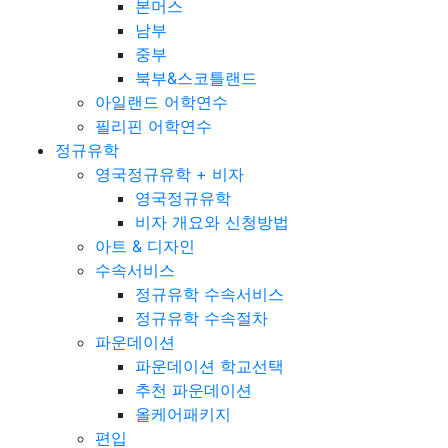
본머스
남부
중부
북부&스코틀랜드
아일랜드 어학연수
필리핀 어학연수
정규유학
영국정규유학 + 비자
영국정규유학
비자 개요와 신청방법
아트 & 디자인
수속서비스
정규유학 수속서비스
정규유학 수속절차
파운데이션
파운데이션 학교선택
추천 파운데이션
올케어패키지
편입