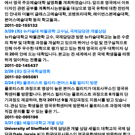
에서 영국 주요예술대학 설명회를 개최하였습니다. 앞으로 영국에서 아트
디자인 관련 공부를 계획하시는분들을 대상으로 영국 유학에 대한 전반적
인 안내와 더불어 글래스고예술대학, 코벤트리대학, 레이번스본예술대학,
본머스예술대학 등의 학교들과..
2011-02-15
5132
3/29 (화) 뉴카슬대 박물관학 교수님, 국제담당관 개별상담
뉴카슬대학교 박물관학 교수, 국제담당관 방문 뉴카슬대학교는 높은 수준
의 학부 및 대학원 과정을 개설하고 있으며 뛰어난 수업 및 연구실적으로
인해 아주 우수한 대학으로 평가 받고 있는 현재 영국의 선두 대학이자 상
위 20위 안에 드는 대학입니다. 본교는 전 세계에서 온 국제 학생들을 따뜻
하게 맞이하는 전통을 가..
2011-02-14
5437
2/26 (토) 정규유학설명회
2011-02-09
5081
2/24 (목) 플로리스트 컬리지-본머스 &풀 컬리지 방문
플로리스트 과정으로 명성이 높은 본머스 컬리지가 대표사무소인 영국유
학센터를 방문합니다. 본머스 컬리지는 플로리스트 과정으로 6개월의 단
기과정도 제공하며, 현재 2011년 9월 개강과정도 지원서를 받고 있습니
다. 관심 있는 학생들은 영국유학센터에 방문해서 플로리스트 과정에 대해
직접 문의를 할 수 있는 좋은 기..
2011-02-09
5196
3/21 (월) 셰필드대학교 개별 상담
University of Sheffield 국제 담당관 개별 상담 셰필드 대학교의 국제 담
당관 Dale Jarvis 씨가 한국대표사무소인 영국유학센터에 방문하여 학교