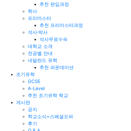
추천 편입과정
학사
프리마스터
추천 프리마스터과정
석사·박사
석사무료수속
대학교 소개
전공별 안내
네덜란드 유학
추천 파운데이션
조기유학
GCSE
A-Level
추천 조기유학 학교
게시판
공지
학교소식+스페셜오퍼
후기
Q & A