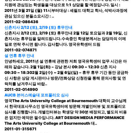
지원에 관심있는 학생들을 대상으로 1:1 상담을 할 예정입니다. 일시 :
2011년 3월 21일 (월) 11시부터대상 : 셰필드 대학교 학사, 석박사과정에
관심 있으신 분들소요시간 : ..
2011-02-08
6436
신촌지사 2/12 (토), 2/19 (토) 휴무안내
신촌지사 2/12 (토), 2/19 (토) 휴무안내 2월 12일 토요일과 2월 19일, 신
촌지사는 휴무임을 알려드립니다.수속중인 학생분께서는 담당자의 이메
일로 연락 주시면 됩니다. 감사합니다. 영국유학센터 드림
2011-02-07
4871
설 연휴 휴무 안내
안녕하세요, 2011년 설 연휴에 관련한 저희 영국유학센터 업무 시간은 아
래와 같습니다. 2월 1일(화) – 강남 본사 09:30 ~ 12:30 신촌 지사
09:30 ~ 18:302월 2일(수) ~ 2월 6일(일) – 휴무 휴무 기간 동안 궁금하
신 사항은 상담 게시판이나 방문/전화상담 신청란을 통해 문의사항 및 연
락처를 남겨주시길 바랍..
2011-02-01
4990
AUCB 본머스예술대 포트폴리오 심사
영국The Arts University College at Bournemouth 대학의 교수님께
서 한국대표사무소인 영국유학센터에 방문해 개별인터뷰 및 포트폴리오
심사를 진행합니다. 개별인터뷰는 학생당 약 30분 배정되고, 별도의 비용
은 없지만 예약은 필수입니다. ART DESIGN MEDIA PERFORMANCE
The Arts University College at Bournemouth 대..
2011-01-31
5671