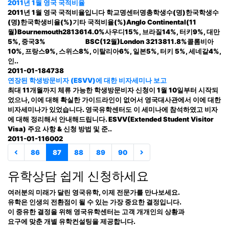
2011년 1월 영국 국적비율
2011년 1월 영국 국적비율입니다 학교명센터명총학생수(명)한국학생수
(명)한국학생비율(%)기타 국적비율(%)Anglo Continental(11
월)Bournemouth2813614.0%사우디15%, 브라질14%, 터키9%, 대만
5%, 중국3% BSC(12월)London 3213811.8%콜롬비아
10%, 프랑스9%, 스위스8%, 이탈리아6%, 일본5%, 터키 5%, 세네갈4%,
인..
2011-01-18
4738
연장된 학생방문비자 (ESVV)에 대한 비자세미나 보고
최대 11개월까지 체류 가능한 학생방문비자 신청이 1월 10일부터 시작되
었으나, 이에 대해 확실한 가이드라인이 없어서 영국대사관에서 이에 대한
비자세미나가 있었습니다. 영국유학센터도 이 세미나에 참석하였고 비자
에 대해 정리해서 안내해드립니다. ESVV(Extended Student Visitor
Visa) 주요 사항 & 신청 방법 및 준..
2011-01-11
6002
86
87
88
89
90
유학상담 쉽게 신청하세요
여러분의 미래가 달린 영국유학, 이제 전문가를 만나보세요.
유학은 인생의 전환점이 될 수 있는 가장 중요한 결정입니다.
이 중유한 결정을 위해 영국유학센터는 고객 개개인의 상황과
요구에 맞춘 개별 유학컨설팅을 제공합니다.