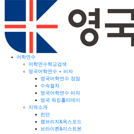
어학연수
어학연수학교검색
영국어학연수 + 비자
영국어학연수 장점
수속절차
영국어학연수 비자
영국 워킹홀리데이
지역소개
런던
캠브리지&옥스포드
브라이튼&이스트본