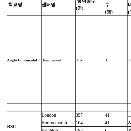
총학생수
학교명
센터명
수
(명)
(명)
(
Anglo Continental
Bournemouth
316
31
1
London
357
41
1
Bournemouth
104
41
2
BSC
Brighton
192
6
3