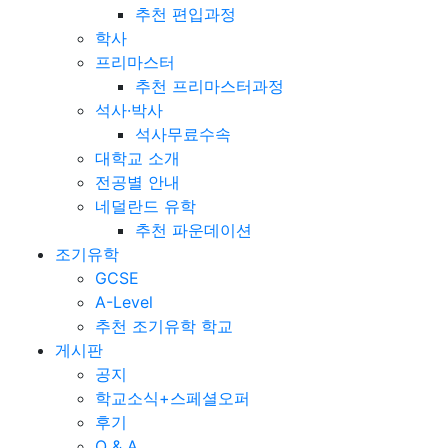
추천 편입과정
학사
프리마스터
추천 프리마스터과정
석사·박사
석사무료수속
대학교 소개
전공별 안내
네덜란드 유학
추천 파운데이션
조기유학
GCSE
A-Level
추천 조기유학 학교
게시판
공지
학교소식+스페셜오퍼
후기
Q & A