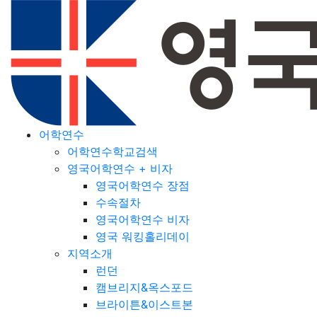
어학연수
어학연수학교검색
영국어학연수 + 비자
영국어학연수 장점
수속절차
영국어학연수 비자
영국 워킹홀리데이
지역소개
런던
캠브리지&옥스포드
브라이튼&이스트본