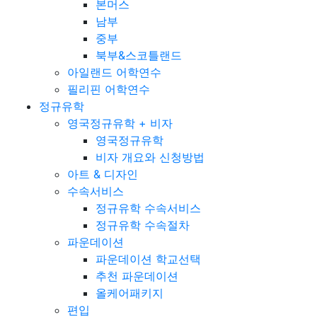
본머스
남부
중부
북부&스코틀랜드
아일랜드 어학연수
필리핀 어학연수
정규유학
영국정규유학 + 비자
영국정규유학
비자 개요와 신청방법
아트 & 디자인
수속서비스
정규유학 수속서비스
정규유학 수속절차
파운데이션
파운데이션 학교선택
추천 파운데이션
올케어패키지
편입