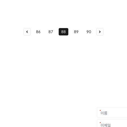
86
87
88
89
90
요
가를 만나보세요.