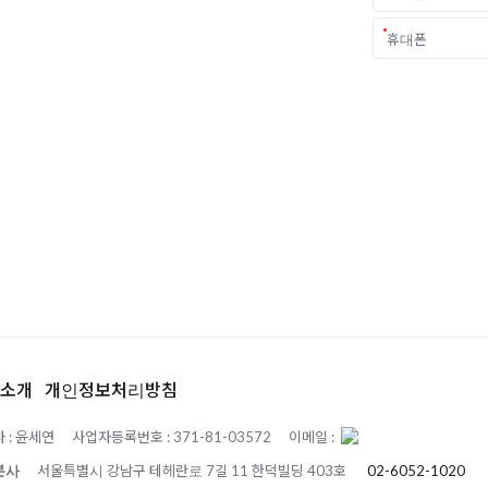
중요한 결정입니다.
객 개개인의 상황과
.
소개
개인정보처리방침
 : 윤세연
사업자등록번호 : 371-81-03572
이메일 :
본사
서울특별시 강남구 테헤란로 7길 11 한덕빌딩 403호
02-6052-1020